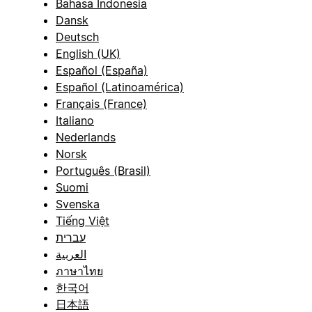
Bahasa Indonesia
Dansk
Deutsch
English (UK)
Español (España)
Español (Latinoamérica)
Français (France)
Italiano
Nederlands
Norsk
Português (Brasil)
Suomi
Svenska
Tiếng Việt
עברית
العربية
ภาษาไทย
한국어
日本語