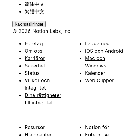
简体中文
繁體中文
Kakinställningar
© 2026 Notion Labs, Inc.
Företag
Ladda ned
Om oss
iOS och Android
Karriärer
Mac och
Säkerhet
Windows
Status
Kalender
Villkor och
Web Clipper
integritet
Dina rättigheter
till integritet
Resurser
Notion för
Hjälpcenter
Enterprise