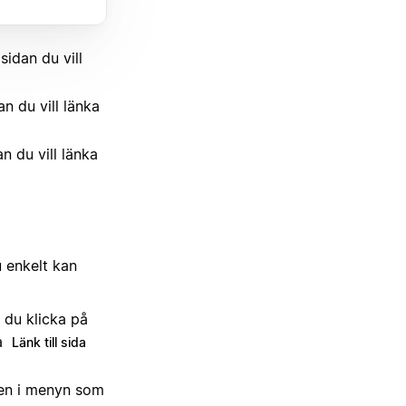
idan du vill
n du vill länka
 du vill länka
u enkelt kan
n du klicka på
ja
Länk till sida
 den i menyn som