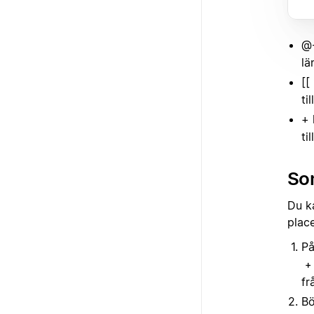
@
lä
[[
ti
+ 
ti
Som
Du k
place
På
+
fr
Bö