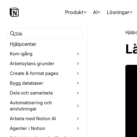
Produkt
AI
Lösningar
Hjälp
Sök i hjälpcentret
Hjälpcenter
L
Kom igång
Arbetsytans grunder
Create & format pages
Bygg databaser
Dela och samarbeta
Automatisering och
anslutningar
Arbeta med Notion AI
Agenter i Notion