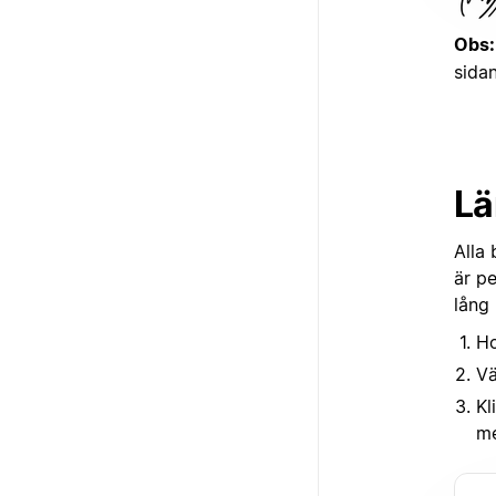
Obs:
sida
Lä
Alla
är p
lång 
Ho
Vä
Kl
me