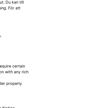
t. Du kan till
ng. För att
.
equire certain
on with any rich
der properly.