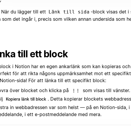
När du lägger till ett
-block visas det i
Länk till sida
n som det ingår i, precis som vilken annan undersida som he
nka till ett block
 block i Notion har en egen ankarlänk som kan kopieras och 
erfekt för att rikta någons uppmärksamhet mot ett specifikt
Notion-sida! För att länka till ett specifikt block:
vra över blocket och klicka på
som visas till vänster.
⋮⋮
lj
. Detta kopierar blockets webbadress t
Kopiera länk till block
istra in webbadressen var som helst — på en Notion-sida, i 
ddelande, i ett e-postmeddelande med mera.