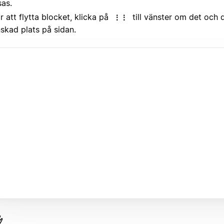
sas.
r att flytta blocket, klicka på
till vänster om det och dr
⋮⋮
skad plats på sidan.