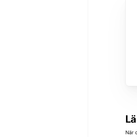
Lä
När 