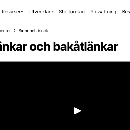
Resurser
Utvecklare
Storföretag
Prissättning
Bes
center
Sidor och block
änkar och bakåtlänkar
Spela up