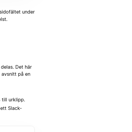
 sidofältet under
lst.
delas. Det här
 avsnitt på en
ill urklipp.
ett Slack-