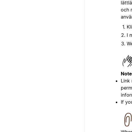
lättl
och 
anvä
Kl
I 
We
Note
Link
perm
infor
If y