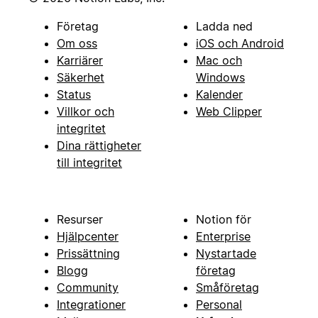
Företag
Ladda ned
Om oss
iOS och Android
Karriärer
Mac och
Säkerhet
Windows
Status
Kalender
Villkor och
Web Clipper
integritet
Dina rättigheter
till integritet
Resurser
Notion för
Hjälpcenter
Enterprise
Prissättning
Nystartade
Blogg
företag
Community
Småföretag
Integrationer
Personal