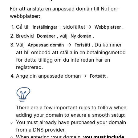
För att ansluta en anpassad domän till Notion-
webbplatser:
Gå till
i sidofältet →
.
Inställningar
Webbplatser
Bredvid
, välj
.
Domäner
Ny domän
Välj
→
. Du kommer
Anpassad domän
Fortsätt
att bli ombedd att ställa in en betalningsmetod
för detta tillägg om du inte redan har en
registrerad.
Ange din anpassade domän →
.
Fortsätt
There are a few important rules to follow when
adding your domain to ensure a smooth setup:
You must already have purchased your domain
from a DNS provider.
When entering your domain,
you must include