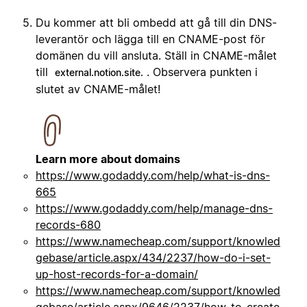
Du kommer att bli ombedd att gå till din DNS-
leverantör och lägga till en CNAME-post för
domänen du vill ansluta. Ställ in CNAME-målet
till
. Observera punkten i
external.notion.site.
slutet av CNAME-målet!
Learn more about domains
https://www.godaddy.com/help/what-is-dns-
665
https://www.godaddy.com/help/manage-dns-
records-680
https://www.namecheap.com/support/knowled
gebase/article.aspx/434/2237/how-do-i-set-
up-host-records-for-a-domain/
https://www.namecheap.com/support/knowled
gebase/article.aspx/9646/2237/how-to-create-