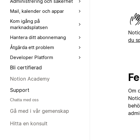
Administrering och säkerhet
Mail, kalender och appar
Kom igång på
marknadsplatsen
Noti
Hantera ditt abonnemang
du s
Åtgärda ett problem
Developer Platform
Bli certifierad
Fe
Notion Academy
Support
Om d
Noti
Chatta med oss
behö
Gå med i vår gemenskap
admin
Hitta en konsult