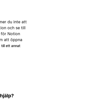
er du inte att
on och se till
 för Notion
om att öppna
till ett annat
 hjälp?