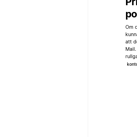
Pr
po
Om d
kunn
att 
Mail
rull
kont