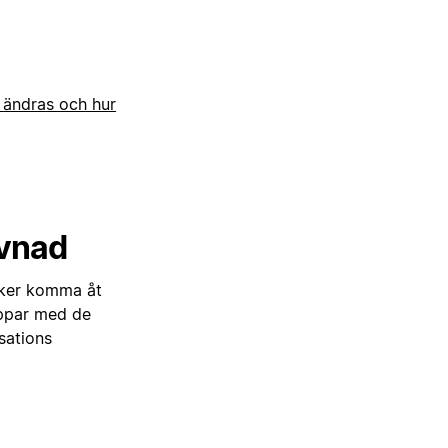
ändras och hur
evnad
öker komma åt
appar med de
sations