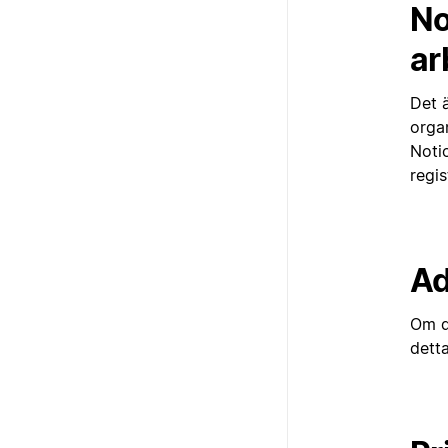
No
ar
Det ä
orga
Notio
regis
Ad
Om d
dett