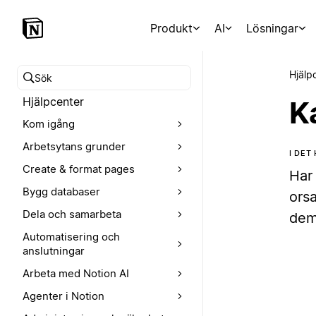
Produkt
AI
Lösningar
Hjälp
Sök i hjälpcentret
Hjälpcenter
Ka
Kom igång
Arbetsytans grunder
I DET
Create & format pages
Har
Bygg databaser
orsa
Dela och samarbeta
dem
Automatisering och
anslutningar
Arbeta med Notion AI
Agenter i Notion