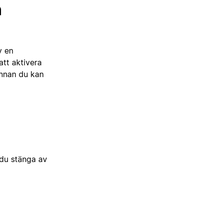
n
v en
att aktivera
innan du kan
du stänga av