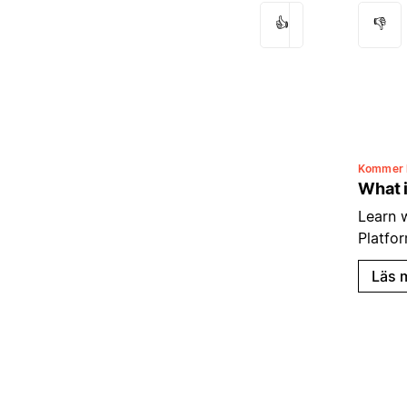
👍
👎
Kommer 
What i
Learn 
Platfo
Läs 