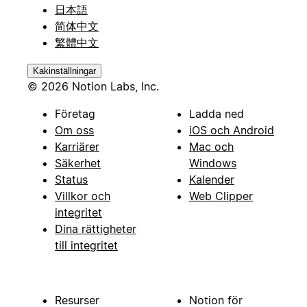
日本語
简体中文
繁體中文
Kakinställningar
© 2026 Notion Labs, Inc.
Företag
Ladda ned
Om oss
iOS och Android
Karriärer
Mac och
Säkerhet
Windows
Status
Kalender
Villkor och
Web Clipper
integritet
Dina rättigheter
till integritet
Resurser
Notion för