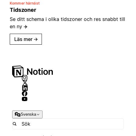
Kommer härnäst
Tidszoner
Se ditt schema i olika tidszoner och res snabbt till
en ny ✈️
Läs mer
→
Svenska