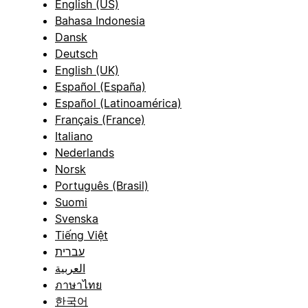
English (US)
Bahasa Indonesia
Dansk
Deutsch
English (UK)
Español (España)
Español (Latinoamérica)
Français (France)
Italiano
Nederlands
Norsk
Português (Brasil)
Suomi
Svenska
Tiếng Việt
עברית
العربية
ภาษาไทย
한국어