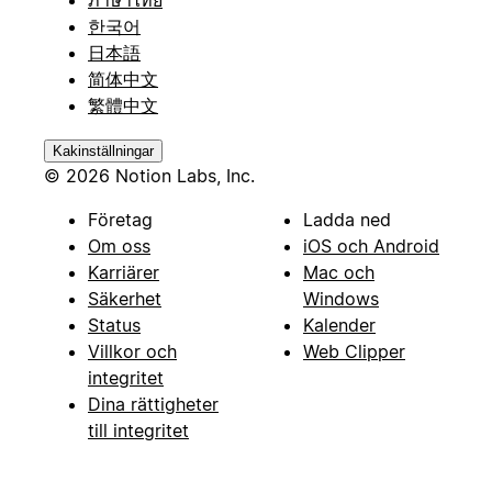
ภาษาไทย
한국어
日本語
简体中文
繁體中文
Kakinställningar
© 2026 Notion Labs, Inc.
Företag
Ladda ned
Om oss
iOS och Android
Karriärer
Mac och
Säkerhet
Windows
Status
Kalender
Villkor och
Web Clipper
integritet
Dina rättigheter
till integritet