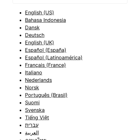
English (US)
Bahasa Indonesia
Dansk
Deutsch
English (UK)
Español (España)
Español (Latinoamérica)
Français (France)
Italiano
Nederlands
Norsk
Português (Brasil)
Suomi
Svenska
Tiếng Việt
עברית
العربية