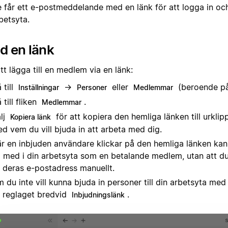
 får ett e-postmeddelande med en länk för att logga in oc
betsyta.
d en länk
tt lägga till en medlem via en länk:
 till
→
eller
(beroende på 
Inställningar
Personer
Medlemmar
 till fliken
.
Medlemmar
lj
för att kopiera den hemliga länken till urkli
Kopiera länk
d vem du vill bjuda in att arbeta med dig.
r en inbjuden användare klickar på den hemliga länken kan
 med i din arbetsyta som en betalande medlem, utan att d
ll deras e-postadress manuellt.
 du inte vill kunna bjuda in personer till din arbetsyta med
 reglaget bredvid
.
Inbjudningslänk