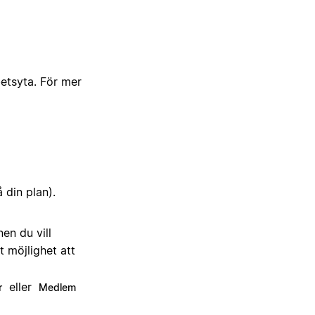
etsyta. För mer
din plan).
en du vill
t möjlighet att
eller
r
Medlem