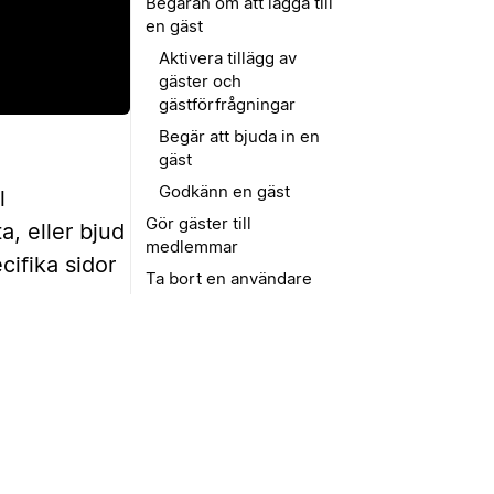
Begäran om att lägga till
en gäst
Aktivera tillägg av
gäster och
gästförfrågningar
Begär att bjuda in en
gäst
Godkänn en gäst
l
Gör gäster till
, eller bjud
medlemmar
cifika sidor
Ta bort en användare