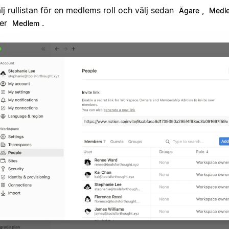
lj rullistan för en medlems roll och välj sedan
,
Ägare
Medle
ler
.
Medlem