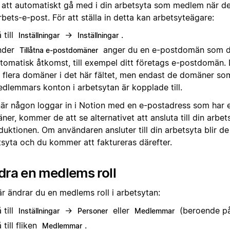
t att automatiskt gå med i din arbetsyta som medlem när d
rbets-e-post. För att ställa in detta kan arbetsyteägare:
 till
→
.
Inställningar
Inställningar
nder
anger du en e-postdomän som du
Tillåtna e-postdomäner
tomatisk åtkomst, till exempel ditt företags e-postdomän.
ll flera domäner i det här fältet, men endast de domäner so
dlemmars konton i arbetsytan är kopplade till.
när någon loggar in i Notion med en e-postadress som har 
er, kommer de att se alternativet att ansluta till din arbe
duktionen. Om användaren ansluter till din arbetsyta blir d
tsyta och du kommer att faktureras därefter.
ra en medlems roll
är ändrar du en medlems roll i arbetsytan:
 till
→
eller
(beroende på 
Inställningar
Personer
Medlemmar
 till fliken
.
Medlemmar