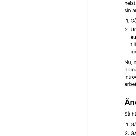
hels
sin a
Gå
U
au
ti
me
Nu, 
domän
intro
arbe
Änd
Så h
Gå
Gå