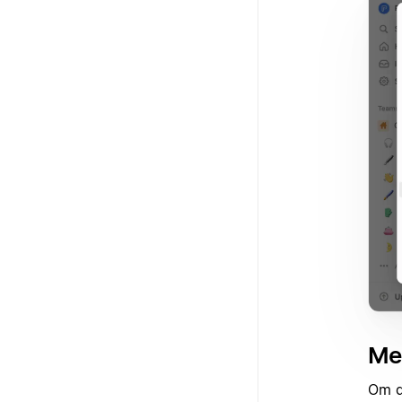
Med
Om d