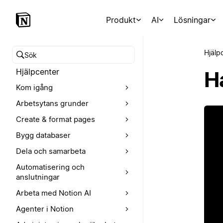
Produkt
AI
Lösningar
Hjälp
Sök i hjälpcentret
Hjälpcenter
H
Kom igång
Arbetsytans grunder
Create & format pages
Bygg databaser
Dela och samarbeta
Automatisering och
anslutningar
Arbeta med Notion AI
Agenter i Notion