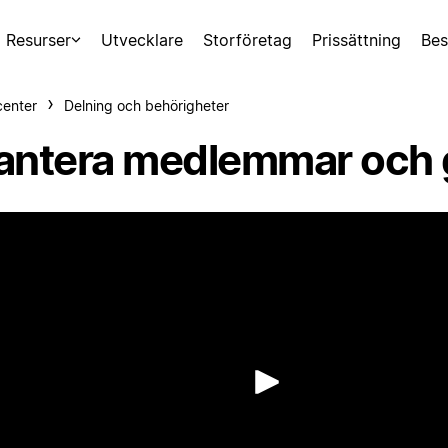
Resurser
Utvecklare
Storföretag
Prissättning
Bes
center
Delning och behörigheter
antera medlemmar och 
Spela up