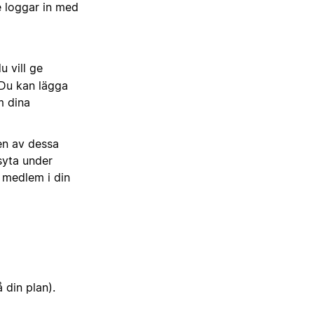
e loggar in med
 vill ge
 Du kan lägga
m dina
en av dessa
tsyta under
e medlem i din
din plan).