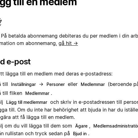
gg till en medlem
:
På betalda abonnemang debiteras du per medlem i din arb
rmation om abonnemang,
gå hit →
d e-post
att lägga till en medlem med deras e-postadress:
 till
→
eller
(beroende på 
Inställningar
Personer
Medlemmar
 till fliken
.
Medlemmar
lj
och skriv in e-postadressen till person
Lägg till medlemmar
gga till. Om du inte har behörighet att bjuda in har du iställe
gära att få lägga till en medlem.
lj om du vill lägga till dem som
,
Ägare
Medlemsadministratö
ån rullistan och tryck sedan på
.
Bjud in