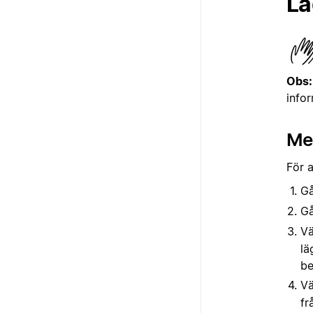
Lä
Obs
info
Me
För 
Gå
Gå
Vä
lä
be
Vä
fr