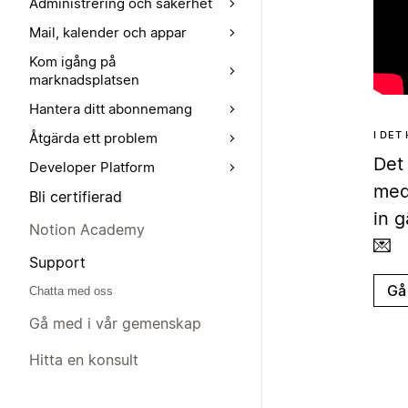
Administrering och säkerhet
Mail, kalender och appar
Kom igång på
marknadsplatsen
Hantera ditt abonnemang
I DET
Åtgärda ett problem
Det 
Developer Platform
med
Bli certifierad
in g
Notion Academy
💌
Support
Gå 
Chatta med oss
Gå med i vår gemenskap
Hitta en konsult