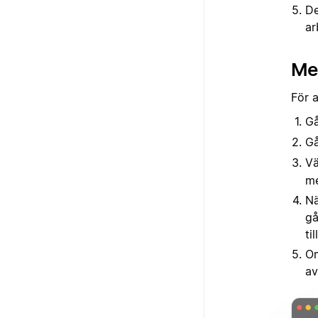
De
ar
Me
För a
Gå
Gå
Vä
me
Nä
gå
ti
Om
av