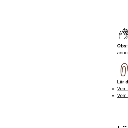
Obs:
annor
Lär 
Vem 
Vem 