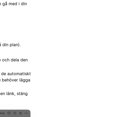
h gå med i din
din plan).
pp och dela den
 de automatiskt
u behöver lägga
 en länk, stäng