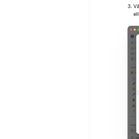
Vä
el