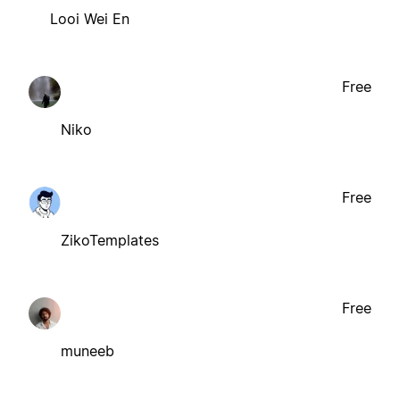
Looi Wei En
Free
Niko
Free
ZikoTemplates
Free
muneeb