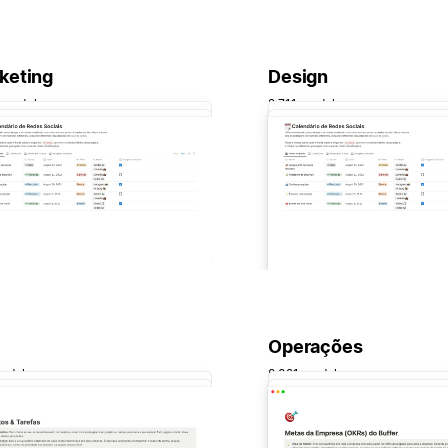
keting
Design
 modelos
2.711 modelos
Operações
odelos
8.021 modelos