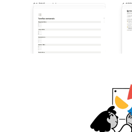
24.735 modelos
4.277