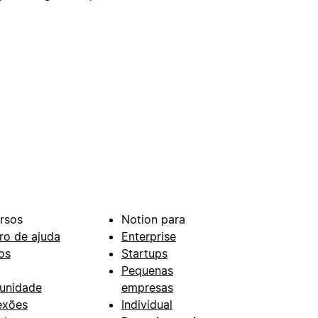
rsos
Notion para
ro de ajuda
Enterprise
os
Startups
Pequenas
unidade
empresas
exões
Individual