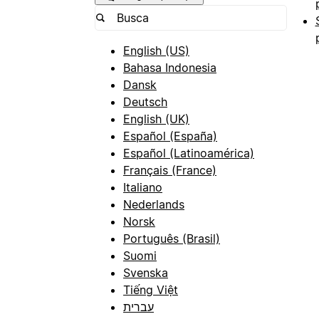
English (US)
Bahasa Indonesia
Dansk
Deutsch
English (UK)
Español (España)
Español (Latinoamérica)
Français (France)
Italiano
Nederlands
Norsk
Português (Brasil)
Suomi
Svenska
Tiếng Việt
עברית