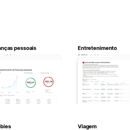
anças pessoais
Entretenimento
 modelos
3.208 modelos
bies
Viagem