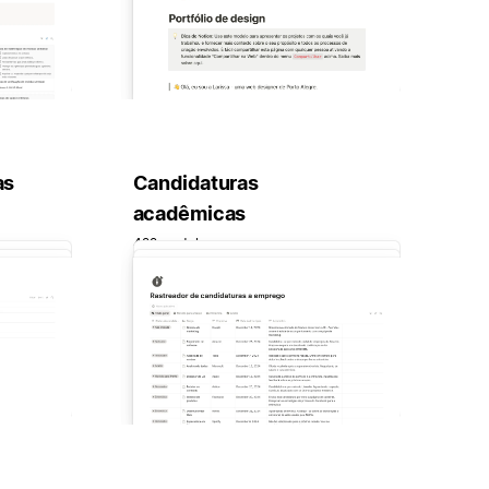
as
Candidaturas
acadêmicas
422 modelos