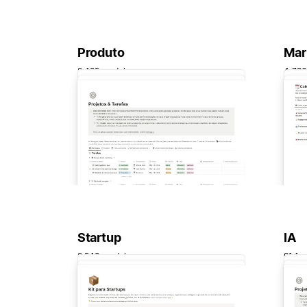
Produto
Mar
2.495 modelos
4.796
Startup
IA
2.540 modelos
914 m