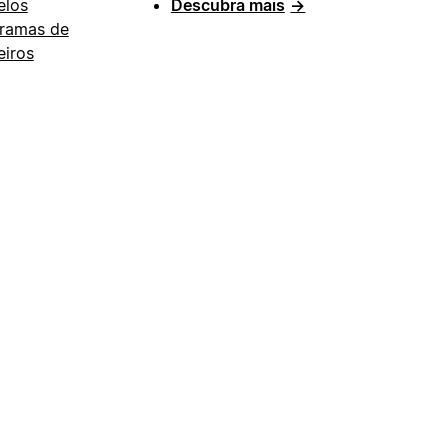
los
Descubra mais
→
ramas de
eiros