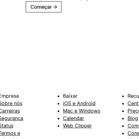
Começar
→
Empresa
Baixar
Recu
Sobre nós
iOS e Android
Cent
Carreiras
Mac e Windows
Preç
Segurança
Calendar
Blog
Status
Web Clipper
Com
Termos e
Con