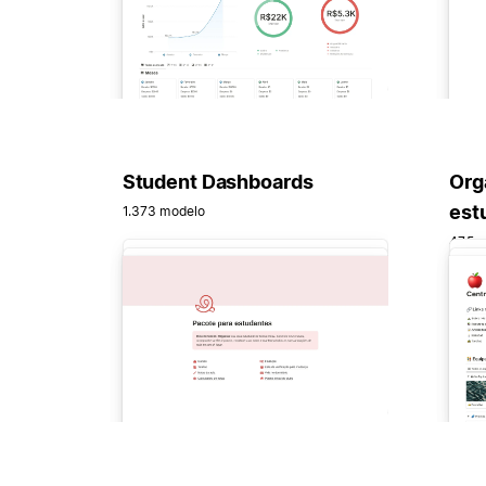
Student Dashboards
Org
est
1.373 modelo
475 m