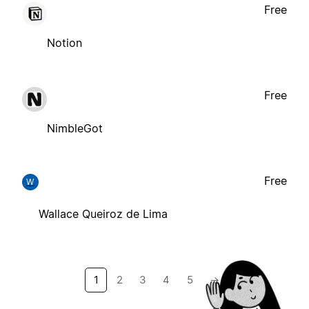
Free
Notion
Free
NimbleGot
Free
W
Wallace Queiroz de Lima
1
2
3
4
5
→