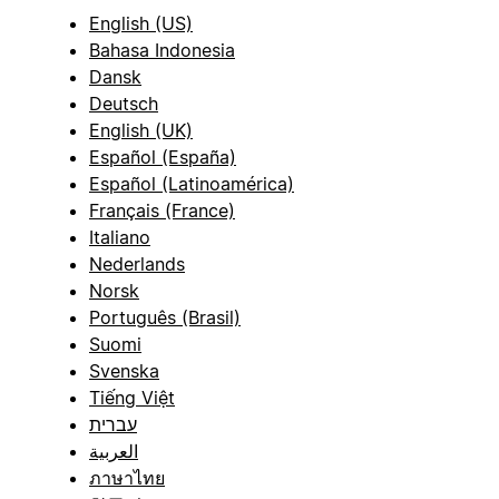
English (US)
Bahasa Indonesia
Dansk
Deutsch
English (UK)
Español (España)
Español (Latinoamérica)
Français (France)
Italiano
Nederlands
Norsk
Português (Brasil)
Suomi
Svenska
Tiếng Việt
עברית
العربية
ภาษาไทย