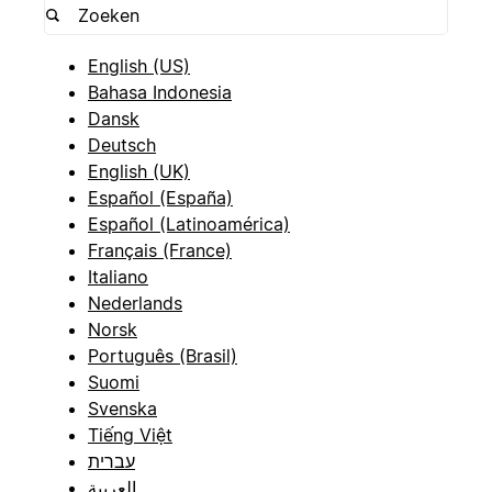
English (US)
Bahasa Indonesia
Dansk
Deutsch
English (UK)
Español (España)
Español (Latinoamérica)
Français (France)
Italiano
Nederlands
Norsk
Português (Brasil)
Suomi
Svenska
Tiếng Việt
עברית
العربية