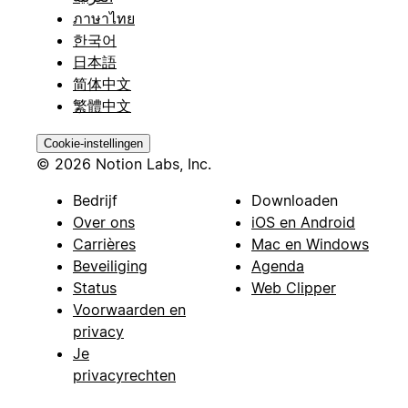
ภาษาไทย
한국어
日本語
简体中文
繁體中文
Cookie-instellingen
© 2026 Notion Labs, Inc.
Bedrijf
Downloaden
Over ons
iOS en Android
Carrières
Mac en Windows
Beveiliging
Agenda
Status
Web Clipper
Voorwaarden en
privacy
Je
privacyrechten