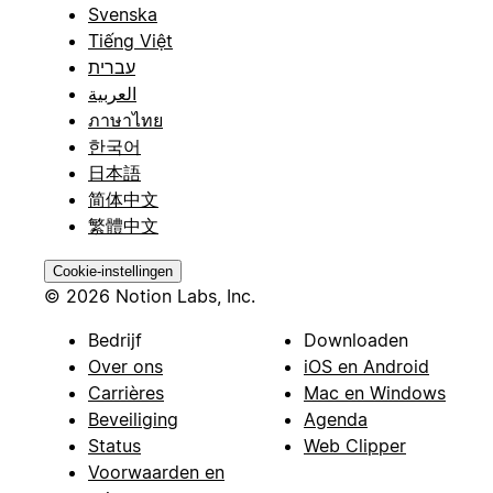
Svenska
Tiếng Việt
עברית
العربية
ภาษาไทย
한국어
日本語
简体中文
繁體中文
Cookie-instellingen
© 2026 Notion Labs, Inc.
Bedrijf
Downloaden
Over ons
iOS en Android
Carrières
Mac en Windows
Beveiliging
Agenda
Status
Web Clipper
Voorwaarden en