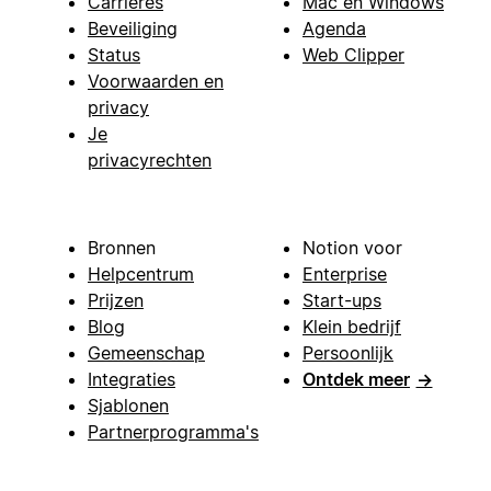
Carrières
Mac en Windows
Beveiliging
Agenda
Status
Web Clipper
Voorwaarden en
privacy
Je
privacyrechten
Bronnen
Notion voor
Helpcentrum
Enterprise
Prijzen
Start-ups
Blog
Klein bedrijf
Gemeenschap
Persoonlijk
Integraties
Ontdek meer
→
Sjablonen
Partnerprogramma's