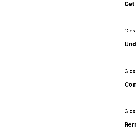
Get 
Gids
Und
Gids
Com
Gids
Rem