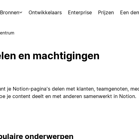
Bronnen
Ontwikkelaars
Enterprise
Prijzen
Een de
centrum
len en machtigingen
unt je Notion-pagina's delen met klanten, teamgenoten, med
oe je content deelt en met anderen samenwerkt in Notion.
pulaire onderwerpen