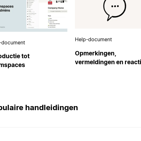
Help-document
-document
Opmerkingen,
oductie tot
vermeldingen en react
mspaces
ulaire handleidingen