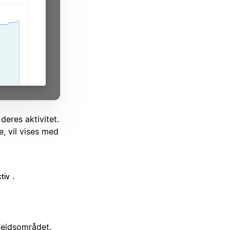
eres aktivitet.
, vil vises med
.
ktiv
beidsområdet.