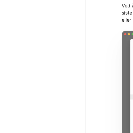
Ved å
sist
eller