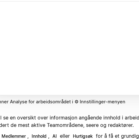
nner Analyse for arbeidsområdet i ⚙️ Innstillinger-menyen
il se en oversikt over informasjon angående innhold i arbei
udert de mest aktive Teamområdene, seere og redaktører.
,
,
eller
for å få et grundig
Medlemmer
Innhold
AI
Hurtigsøk