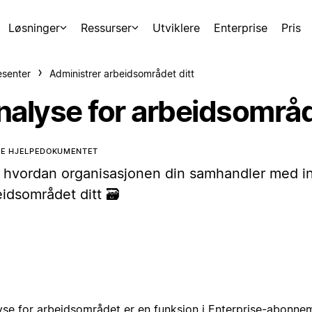
Løsninger
Ressurser
Utviklere
Enterprise
Pris
esenter
Administrer arbeidsområdet ditt
nalyse for arbeidsområ
TE HJELPEDOKUMENTET
 hvordan organisasjonen din samhandler med in
eidsområdet ditt 🗃
yse for arbeidsområdet er en funksjon i Enterprise-abonne