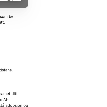
 som bør
tt.
ldsfane.
eamet ditt
e AI-
rstå adopsjon og