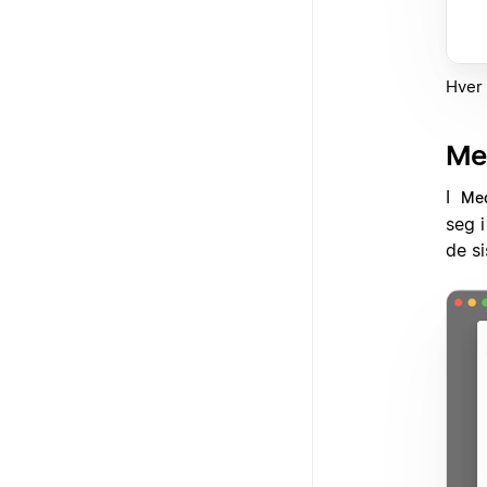
Hver 
Me
I
Me
seg 
de s