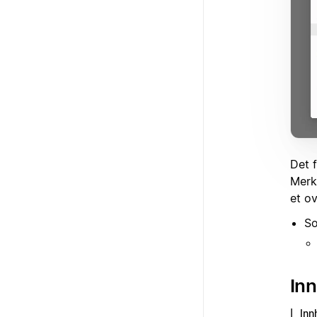
Det 
Merk
et o
So
In
I
Inn