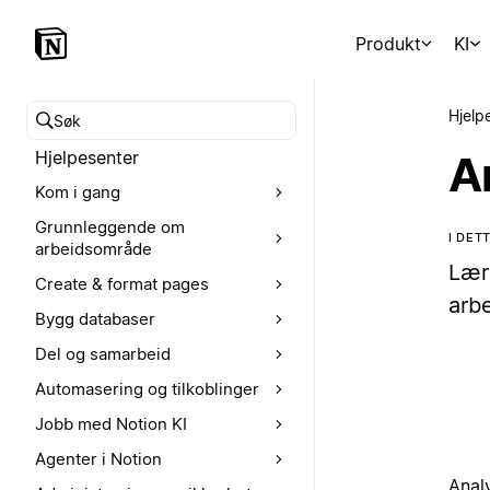
Produkt
KI
Hjelp
Søk i hjelpesenteret
Hjelpesenter
A
Kom i gang
Grunnleggende om
I DET
arbeidsområde
Lær
Create & format pages
arb
Bygg databaser
Del og samarbeid
Automasering og tilkoblinger
Jobb med Notion KI
Agenter i Notion
Anal