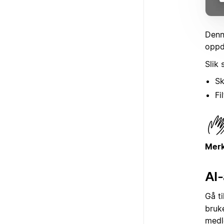
Denn
oppda
Slik 
Sk
Fi
Mer
AI-
Gå t
bruk
medl