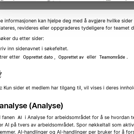
e informasjonen kan hjelpe deg med å avgjøre hvilke sider
teres, revideres eller oppgraderes tydeligere for teamet di
søker du etter sider:
riv inn sidenavnet i søkefeltet.
ltrer etter
,
eller
.
Opprettet dato
Opprettet av
Teamområde
k:
Kun sider et medlem har tilgang til, vil vises i deres innho
analyse (Analyse)
il fanen
i Analyse for arbeidsområdet for å se hvordan t
AI
er AI på tvers av arbeidsområdet. Spor nøkkeltall som aktiv
emmer, AI-handlinger og AI-handlinger per bruker for å fo