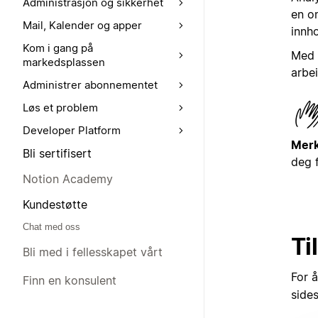
Administrasjon og sikkerhet
en o
Mail, Kalender og apper
innh
Kom i gang på
Med 
markedsplassen
arbe
Administrer abonnementet
Løs et problem
Developer Platform
Merk
Bli sertifisert
deg 
Notion Academy
Kundestøtte
Chat med oss
Ti
Bli med i fellesskapet vårt
For å
Finn en konsulent
side