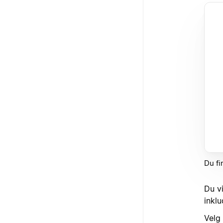
Du fi
Du v
inkl
Velg