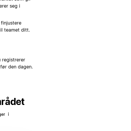
rer seg i
finjustere
l teamet ditt.
registrerer
 før den dagen.
mrådet
i
ger