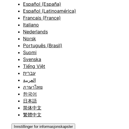
Español (España)
Español (Latinoamérica)
Français (France)
Italiano
Nederlands
Norsk
Português (Brasil)
Suomi
Svenska
Tiếng Việt
עברית
العربية
ภาษาไทย
한국어
日本語
简体中文
繁體中文
Innstillinger for informasjonskapsler