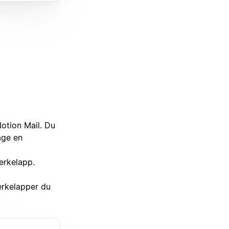
otion Mail. Du
age en
merkelapp.
erkelapper du