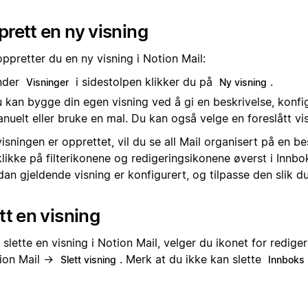
rett en ny visning
oppretter du en ny visning i Notion Mail:
nder
i sidestolpen klikker du på
.
Visninger
Ny visning
 kan bygge din egen visning ved å gi en beskrivelse, konfi
nuelt eller bruke en mal. Du kan også velge en foreslått vi
isningen er opprettet, vil du se all Mail organisert på en 
likke på filterikonene og redigeringsikonene øverst i Innbo
an gjeldende visning er konfigurert, og tilpasse den slik d
tt en visning
 slette en visning i Notion Mail, velger du ikonet for redige
tion Mail →
. Merk at du ikke kan slette
Slett visning
Innboks