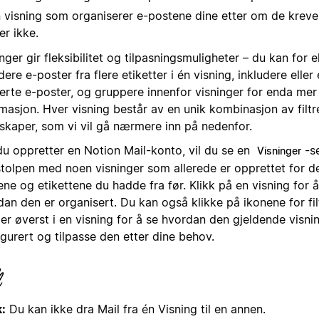
 visning som organiserer e-postene dine etter om de kreve
ler ikke.
nger gir fleksibilitet og tilpasningsmuligheter – du kan for
dere e-poster fra flere etiketter i én visning, inkludere elle
erte e-poster, og gruppere innenfor visninger for enda mer 
masjon. Hver visning består av en unik kombinasjon av filt
skaper, som vi vil gå nærmere inn på nedenfor.
du oppretter en Notion Mail-konto, vil du se en
-s
Visninger
stolpen med noen visninger som allerede er opprettet for d
ne og etikettene du hadde fra før. Klikk på en visning for 
dan den er organisert. Du kan også klikke på ikonene for fi
er øverst i en visning for å se hvordan den gjeldende visni
gurert og tilpasse den etter dine behov.
:
Du kan ikke dra Mail fra én Visning til en annen.