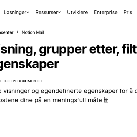
Løsninger
Ressurser
Utviklere
Enterprise
Pris
esenter
Notion Mail
sning, grupper etter, fil
genskaper
TE HJELPEDOKUMENTET
k visninger og egendefinerte egenskaper for å 
ostene dine på en meningsfull måte 🗄️