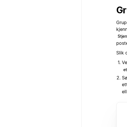
Gr
Grup
kjen
Stje
post
Slik 
Ve
et
Sø
et
el