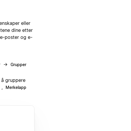
enskaper eller
tene dine etter
 e-poster og e-
→
r
Grupper
e å gruppere
,
Merkelapp