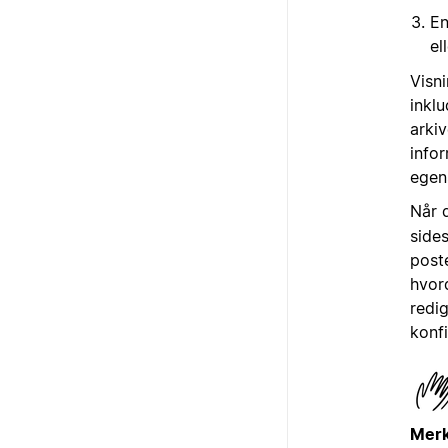
En
el
Visni
inklu
arkiv
infor
egen
Når 
side
poste
hvor
redig
konfi
Merk