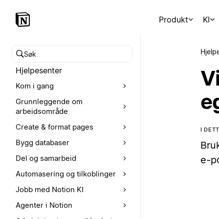
Produkt
KI
Hjelp
Søk i hjelpesenteret
Hjelpesenter
Vi
Kom i gang
e
Grunnleggende om
arbeidsområde
Create & format pages
I DET
Bygg databaser
Bru
Del og samarbeid
e-p
Automasering og tilkoblinger
Jobb med Notion KI
Agenter i Notion