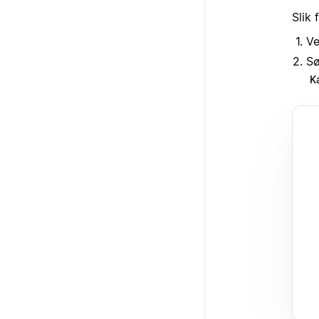
Slik 
Ve
Sø
K