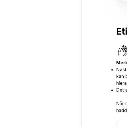
Et
Merk
Nøst
kan 
hiera
Det e
Når 
hadd