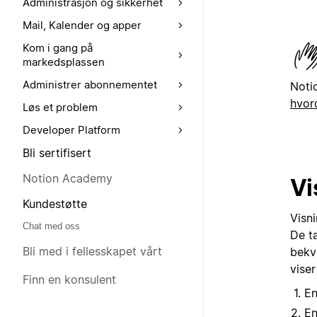
Administrasjon og sikkerhet
Mail, Kalender og apper
Kom i gang på
markedsplassen
Administrer abonnementet
Noti
hvor
Løs et problem
Developer Platform
Bli sertifisert
Notion Academy
Vi
Kundestøtte
Visni
Chat med oss
De ta
Bli med i fellesskapet vårt
bekv
viser
Finn en konsulent
En
En