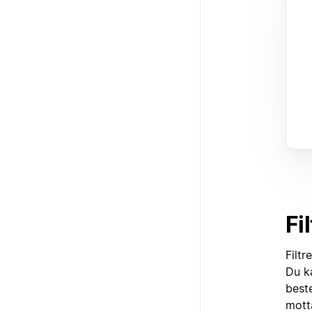
Fil
Filtr
Du ka
beste
mott