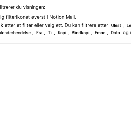
filtrerer du visningen:
lg filterikonet øverst i Notion Mail.
k etter et filter eller velg ett. Du kan filtrere etter
,
Ulest
Le
,
,
,
,
,
,
og 
alenderhendelse
Fra
Til
Kopi
Blindkopi
Emne
Dato