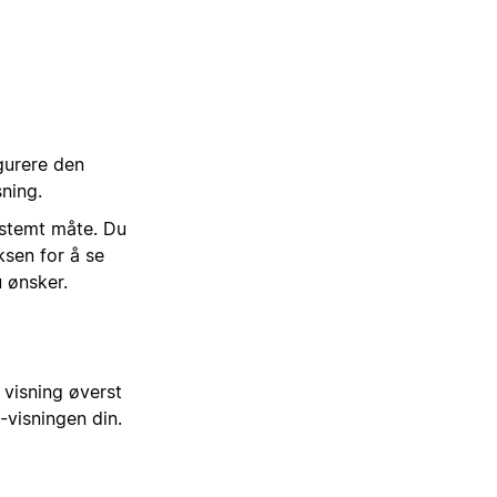
gurere den
sning.
bestemt måte. Du
ksen for å se
u ønsker.
r visning øverst
-visningen din.