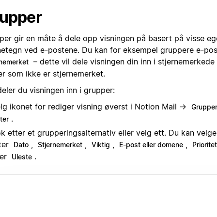
upper
per gir en måte å dele opp visningen på basert på visse eg
netegn ved e-postene. Du kan for eksempel gruppere e-pos
– dette vil dele visningen din inn i stjernemerkede
rnemerket
er som ikke er stjernemerket.
deler du visningen inn i grupper:
lg ikonet for rediger visning øverst i Notion Mail →
Gruppe
.
ter
k etter et grupperingsalternativ eller velg ett. Du kan velg
ter
,
,
,
,
Dato
Stjernemerket
Viktig
E-post eller domene
Prioritet
ler
.
Uleste