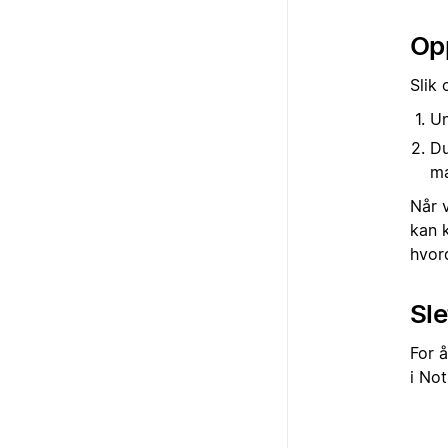
Opp
Slik 
U
Du
ma
Når v
kan k
hvord
Sle
For å
i No