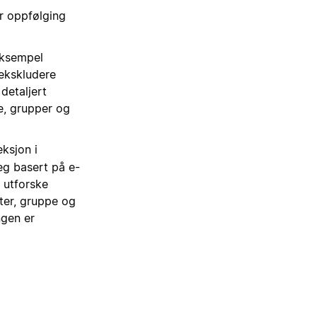
r oppfølging
 eksempel
r ekskludere
detaljert
re, grupper og
eksjon i
eg basert på e-
å utforske
lter, gruppe og
ngen er