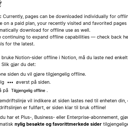
:
Currently, pages can be downloaded individually for offlin
e on a paid plan, your recently visited and favorited pages 
atically download for offline use as well.
e continuing to expand offline capabilities — check back h
ls for the latest.
 bruke Notion-sider offline i Notion, må du laste ned enkelts
 Slik gjør du det:
ne siden du vil gjøre tilgjengelig offline.
elg
øverst på siden.
•••
å på
.
Tilgjengelig offline
emdriftslinje vil indikere at siden lastes ned til enheten din,
riftslinjen er fullført, er siden klar til bruk offline!
du har et Plus-, Business- eller Enterprise-abonnement, gjø
matisk
nylig besøkte og favorittmerkede sider
tilgjengelig