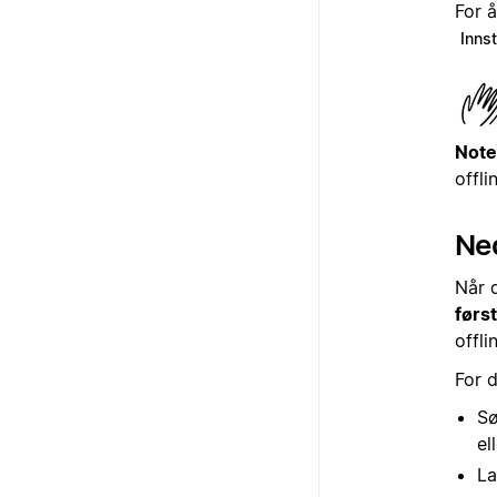
For å
Innst
Note
offl
Ned
Når 
førs
offli
For 
Sø
el
La