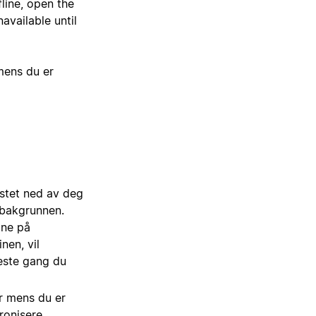
line, open the
available until
 mens du er
astet ned av deg
i bakgrunnen.
ine på
nen, vil
neste gang du
r mens du er
kronisere