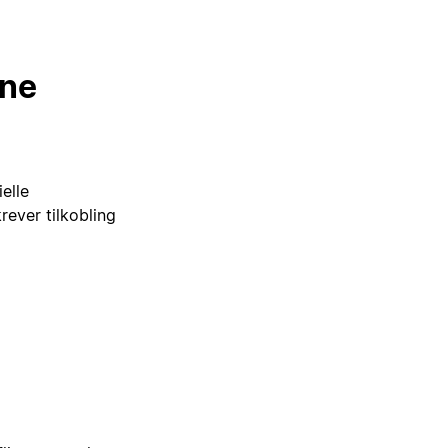
ine
elle
ever tilkobling