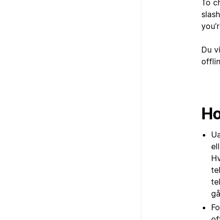
To ch
slash
you’r
Du vi
offli
Ho
Ua
el
Hv
te
te
gå
Fo
of