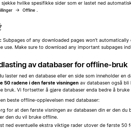
 sjekke hvilke spesifikke sider som er lastet ned automatisk,
→
.
illinger
Offline
:
Subpages of any downloaded pages won’t automatically 
ine use. Make sure to download any important subpages indi
lasting av databaser for offline-bruk
du laster ned en database eller en side som inneholder en d
te 50 radene i den første visningen
av databasen også bli l
ne bruk. Vi fortsetter å gjøre databaser enda bedre å bruke 
den beste offline-opplevelsen med databaser:
rg for at den første visningen av databasen din er den du b
ler den du vil bruke offline.
st ned eventuelle ekstra viktige rader utover de første 50 fo