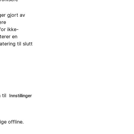
er gjort av
ære
for ikke-
terer en
ering til slutt
 til
Innstillinger
ge offline.