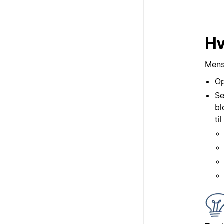
Hv
Mens 
Op
Se
bl
ti