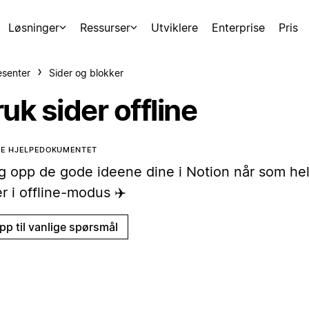
Løsninger
Ressurser
Utviklere
Enterprise
Pris
esenter
Sider og blokker
uk sider offline
TE HJELPEDOKUMENTET
g opp de gode ideene dine i Notion når som hels
r i offline-modus ✈️
pp til vanlige spørsmål