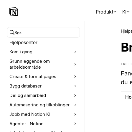
Produkt
KI
Hjelp
Søk i hjelpesenteret
Hjelpesenter
Br
Kom i gang
Grunnleggende om
I DET
arbeidsområde
Fan
Create & format pages
du e
Bygg databaser
Del og samarbeid
Ho
Automasering og tilkoblinger
Jobb med Notion KI
Agenter i Notion