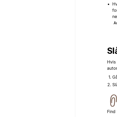
Hv
fo
ne
A
Sl
Hvis 
autom
Gå
Sl
Find