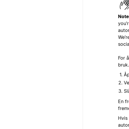
Note
you’r
autom
We’r
socia
For å
bruk.
Åp
V
Sl
En fr
fremd
Hvis 
auto