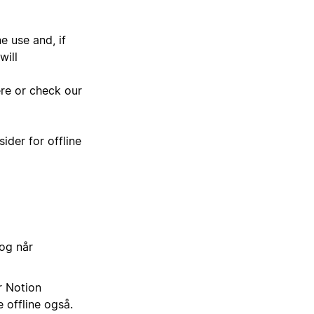
e use and, if
will
ere or check our
ider for offline
 og når
r Notion
e offline også.