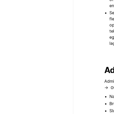
en
Se
fl
op
te
eg
la
Ad
Admin
→
Of
Na
Br
Sl