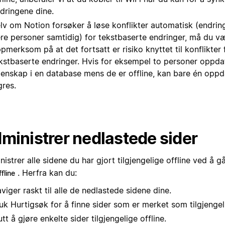
dringene dine.
lv om Notion forsøker å løse konflikter automatisk (endring
ere personer samtidig) for tekstbaserte endringer, må du v
pmerksom på at det fortsatt er risiko knyttet til konflikter 
kstbaserte endringer. Hvis for eksempel to personer oppda
enskap i en database mens de er offline, kan bare én oppdat
gres.
ministrer nedlastede sider
istrer alle sidene du har gjort tilgjengelige offline ved å gå
. Herfra kan du:
fline
viger raskt til alle de nedlastede sidene dine.
uk Hurtigsøk for å finne sider som er merket som tilgjengeli
utt å gjøre enkelte sider tilgjengelige offline.