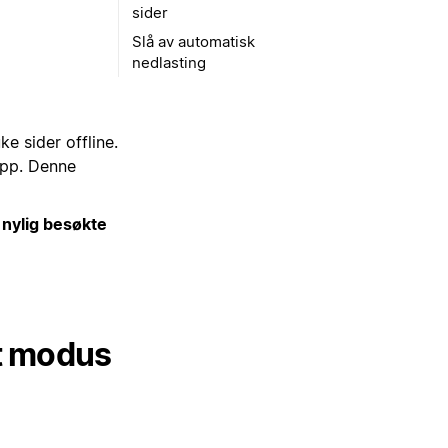
sider
Slå av automatisk
nedlasting
e sider offline.
app. Denne
d
nylig besøkte
et modus