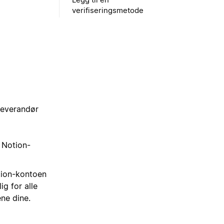
verifiseringsmetode
leverandør
l Notion-
otion-kontoen
ig for alle
ne dine.