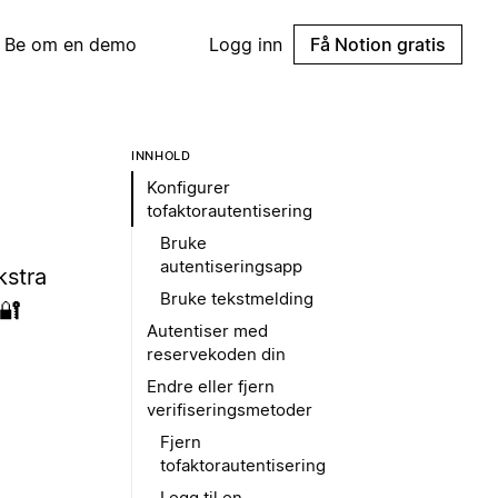
Be om en demo
Logg inn
Få Notion gratis
INNHOLD
Konfigurer
tofaktorautentisering
Bruke
autentiseringsapp
kstra
Bruke tekstmelding
🔐
Autentiser med
reservekoden din
Endre eller fjern
verifiseringsmetoder
Fjern
tofaktorautentisering
Legg til en