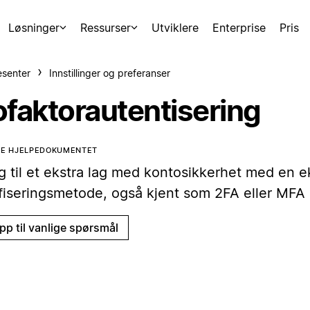
Løsninger
Ressurser
Utviklere
Enterprise
Pris
esenter
Innstillinger og preferanser
ofaktorautentisering
TE HJELPEDOKUMENTET
g til et ekstra lag med kontosikkerhet med en e
ifiseringsmetode, også kjent som 2FA eller MFA 
pp til vanlige spørsmål