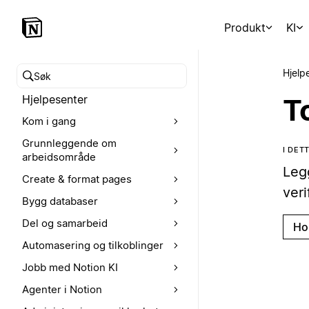
Produkt
KI
Hjelp
Søk i hjelpesenteret
Hjelpesenter
T
Kom i gang
Grunnleggende om
I DET
arbeidsområde
Leg
Create & format pages
ver
Bygg databaser
Del og samarbeid
Ho
Automasering og tilkoblinger
Jobb med Notion KI
Agenter i Notion