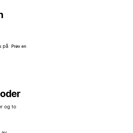
n
du på
Prøv en
toder
er og to
 av