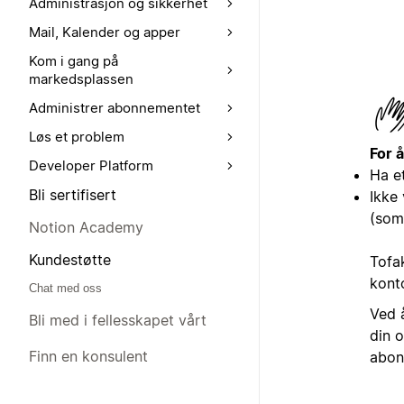
Administrasjon og sikkerhet
Mail, Kalender og apper
Kom i gang på
markedsplassen
Administrer abonnementet
Løs et problem
For 
Developer Platform
Ha e
Bli sertifisert
Ikke
(som
Notion Academy
Kundestøtte
Tofak
kont
Chat med oss
Ved 
Bli med i fellesskapet vårt
din o
Finn en konsulent
abon