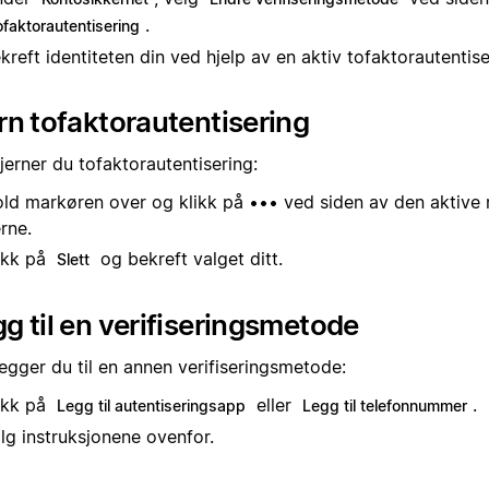
.
ofaktorautentisering
kreft identiteten din ved hjelp av en aktiv tofaktorautenti
rn tofaktorautentisering
fjerner du tofaktorautentisering:
ld markøren over og klikk på ••• ved siden av den aktive 
erne.
ikk på
og bekreft valget ditt.
Slett
g til en verifiseringsmetode
legger du til en annen verifiseringsmetode:
ikk på
eller
.
Legg til autentiseringsapp
Legg til telefonnummer
lg instruksjonene ovenfor.