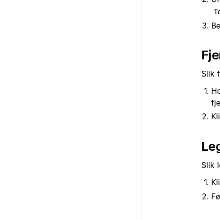
T
Be
Fje
Slik 
Ho
fj
Kl
Leg
Slik 
Kl
Fø