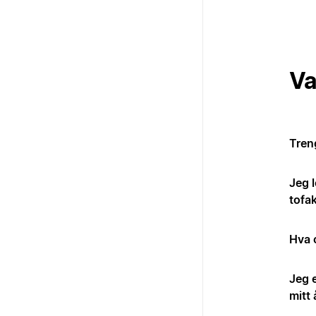
Va
Tren
Jeg l
tofa
Hva 
Jeg 
mitt 