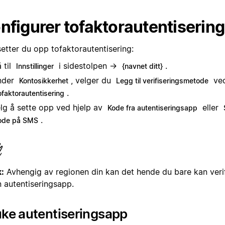
nfigurer tofaktorautentisering
setter du opp tofaktorautentisering:
 til
i sidestolpen →
.
Innstillinger
{navnet ditt}
nder
, velger du
ved
Kontosikkerhet
Legg til verifiseringsmetode
.
ofaktorautentisering
lg å sette opp ved hjelp av
eller
Kode fra autentiseringsapp
.
ode på SMS
:
Avhengig av regionen din kan det hende du bare kan verif
n autentiseringsapp.
uke autentiseringsapp