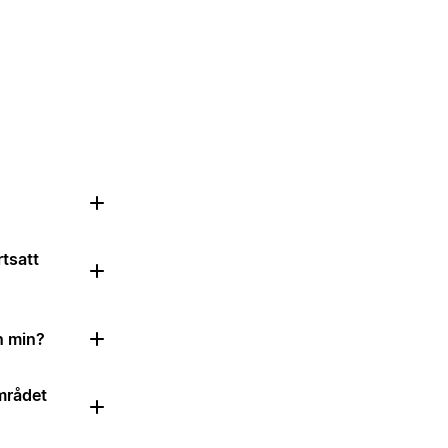
rtsatt
n min?
området