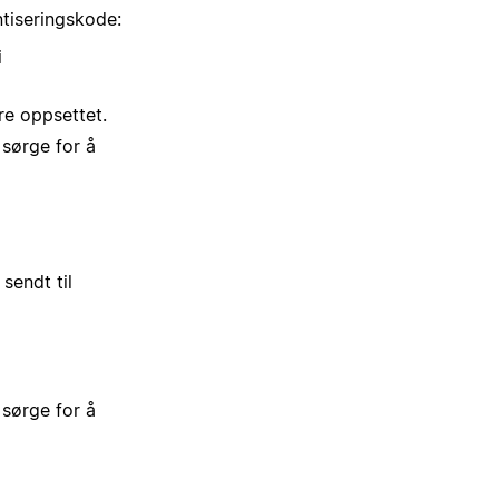
ntiseringskode:
i
re oppsettet.
 sørge for å
sendt til
 sørge for å