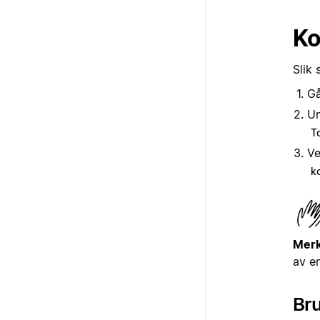
Ko
Slik 
Gå
U
T
Ve
k
Merk
av e
Br