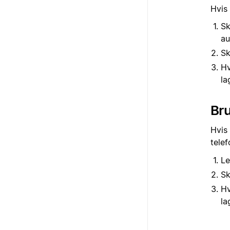
Hvis 
Sk
au
Sk
Hv
la
Br
Hvis 
tele
Le
Sk
Hv
la