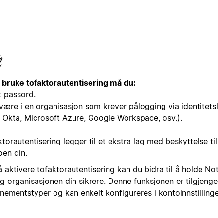
å bruke tofaktorautentisering må du:
t passord.
 være i en organisasjon som krever pålogging via identitets
 Okta, Microsoft Azure, Google Workspace, osv.).
torautentisering legger til et ekstra lag med beskyttelse ti
oen din.
å aktivere tofaktorautentisering kan du bidra til å holde N
g organisasjonen din sikrere. Denne funksjonen er tilgjengel
nementstyper og kan enkelt konfigureres i kontoinnstillinge