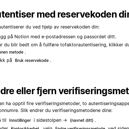
tentiser med reservekoden di
autentiserer du ved hjelp av reservekoden din:
gg på Notion med e-postadressen og passordet ditt.
r du blir bedt om å fullføre tofaktorautentisering, klikker 
.
nnen metode
ikk på
.
Bruk reservekode
dre eller fjern verifiseringsme
n ha opptil fire verifiseringsmetoder, to autentiseringsapp
fonnumre. Slik endrer du verifiseringsmetodene dine:
 til
i sidestolpen →
.
Innstillinger
{navnet ditt}
nder
, velg
ved siden
Kontosikkerhet
Endre verifiseringsmetode