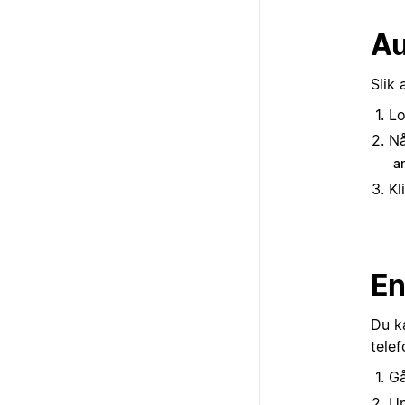
Au
Slik 
Lo
Nå
a
Kl
En
Du ka
tele
Gå
U