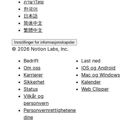
ภาษาไทย
한국어
日本語
简体中文
繁體中文
Innstillinger for informasjonskapsler
© 2026 Notion Labs, Inc.
Bedrift
Last ned
Om oss
iOS og Android
Karrierer
Mac og Windows
Sikkerhet
Kalender
Status
Web Clipper
Vilkår og
personvern
Personvernrettighetene
dine