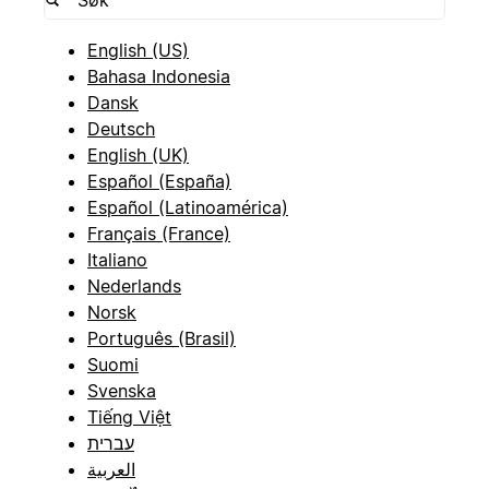
English (US)
Bahasa Indonesia
Dansk
Deutsch
English (UK)
Español (España)
Español (Latinoamérica)
Français (France)
Italiano
Nederlands
Norsk
Português (Brasil)
Suomi
Svenska
Tiếng Việt
עברית
العربية