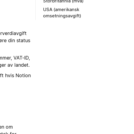
Storbritannia (mva)
USA (amerikansk
omsetningsavgift)
rverdiavgift
øre din status
mmer, VAT-ID,
er av landet.
ft hvis Notion
len om