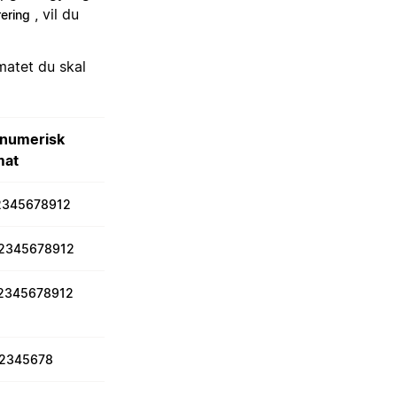
, vil du
ering
matet du skal
anumerisk
mat
2345678912
2345678912
2345678912
2345678