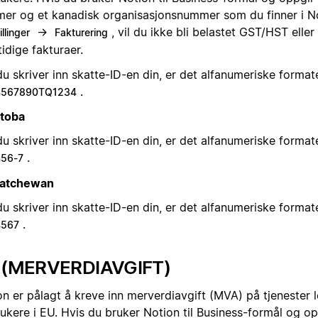
er og et kanadisk organisasjonsnummer som du finner i N
→
, vil du ikke bli belastet GST/HST elle
illinger
Fakturering
idige fakturaer.
u skriver inn skatte-ID-en din, er det alfanumeriske format
.
4567890TQ1234
toba
u skriver inn skatte-ID-en din, er det alfanumeriske format
.
56-7
atchewan
u skriver inn skatte-ID-en din, er det alfanumeriske format
.
4567
 (MERVERDIAVGIFT)
n er pålagt å kreve inn merverdiavgift (MVA) på tjenester le
ukere i EU. Hvis du bruker Notion til Business-formål og op