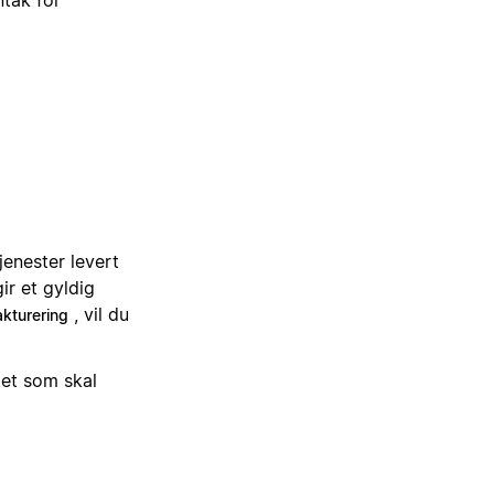
tak for
jenester levert
ir et gyldig
, vil du
akturering
tet som skal