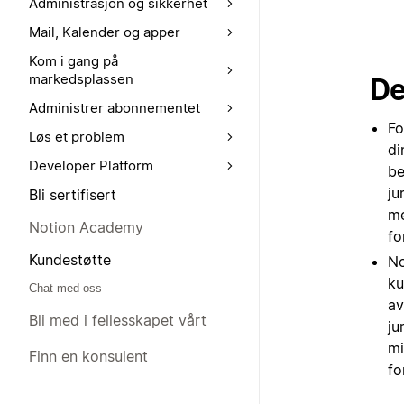
Administrasjon og sikkerhet
Mail, Kalender og apper
Kom i gang på
markedsplassen
De
Administrer abonnementet
Fo
Løs et problem
di
Developer Platform
be
ju
Bli sertifisert
me
Notion Academy
fo
Kundestøtte
No
ku
Chat med oss
av
Bli med i fellesskapet vårt
ju
mi
Finn en konsulent
fo