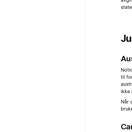
avgi
state
Ju
Aus
Notio
til f
aust
ikke 
Når d
bruk
Ca