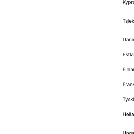
Kypr
Tsje
Dan
Estl
Finl
Fran
Tysk
Hell
Unga