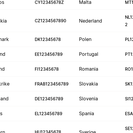
os
Malta
CY12345678Z
MT
NL1
kkia
Nederland
CZ1234567890
2
mark
Polen
DK12345678
PL1
and
Portugal
EE123456789
PT1
and
Romania
FI12345678
RO1
krike
Slovakia
FRAB123456789
SK1
land
Slovenia
DE123456789
SI1
as
Spania
EL123456789
ESA
SE1
rn
Sverige
HU12345678