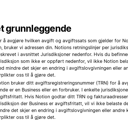
t grunnleggende
r å avgjøre hvilken avgift og avgiftssats som gjelder for N
n, bruker vi adressen din. Notions retningslinjer per jurisdik
skrevet i avsnittet Jurisdiksjoner nedenfor. Hvis du befinne
risdiksjon som ikke er oppført nedenfor, vil ikke Notion bel
d mindre det skjer en endring i avgiftslovgivningen eller 
rplikter oss til å gjøre det.
tion bruker ditt avgiftsregistreringsnummer (TRN) for å a
nde er en Business eller en forbruker. I enkelte jurisdiksjon
giftsfritatt. Hvis Notion godtar ditt TRN og fakturaadressen
risdiksjon der Business er avgiftsfritatt, vil vi ikke belaste 
ndre det skjer en endring i avgiftslovgivningen eller andre
rplikter oss til å gjøre det.