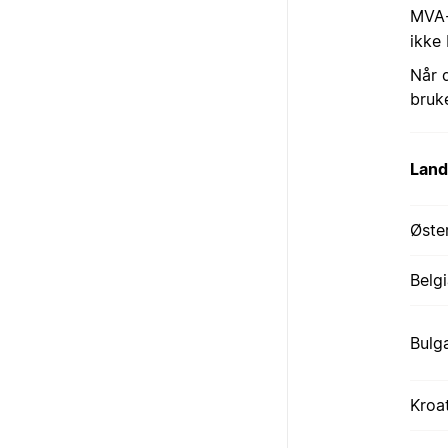
MVA-
ikke 
Når 
bruk
Land
Øste
Belg
Bulg
Kroa