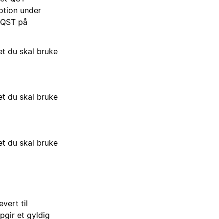
otion under
r QST på
et du skal bruke
et du skal bruke
et du skal bruke
vert til
pgir et gyldig