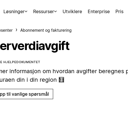
Løsninger
Ressurser
Utviklere
Enterprise
Pris
esenter
Abonnement og fakturering
erverdiavgift
TE HJELPEDOKUMENTET
mer informasjon om hvordan avgifter beregnes 
uraen din i din region 🧮
pp til vanlige spørsmål