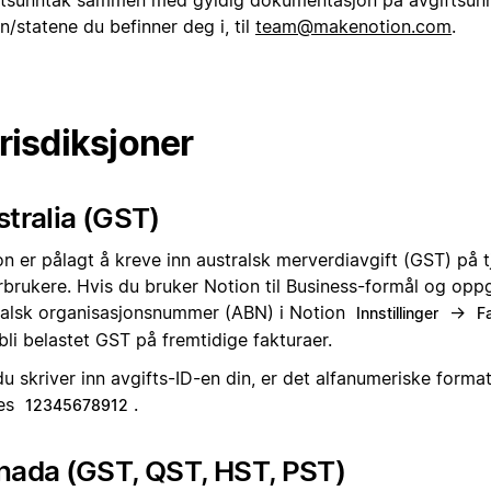
ftsunntak sammen med gyldig dokumentasjon på avgiftsunn
n/statene du befinner deg i, til
team@makenotion.com
.
risdiksjoner
tralia (GST)
n er pålagt å kreve inn australsk merverdiavgift (GST) på t
orbrukere. Hvis du bruker Notion til Business-formål og oppg
ralsk organisasjonsnummer (ABN) i Notion
→
Innstillinger
F
bli belastet GST på fremtidige fakturaer.
u skriver inn avgifts-ID-en din, er det alfanumeriske forma
es
.
12345678912
nada (GST, QST, HST, PST)