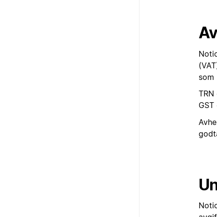
Av
Notio
(VAT)
som B
TRN 
GST 
Avhen
godt
Un
Noti