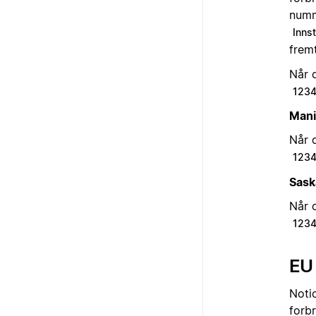
numm
Innst
fremt
Når d
123
Mani
Når d
1234
Sask
Når d
123
EU
Notio
forbr