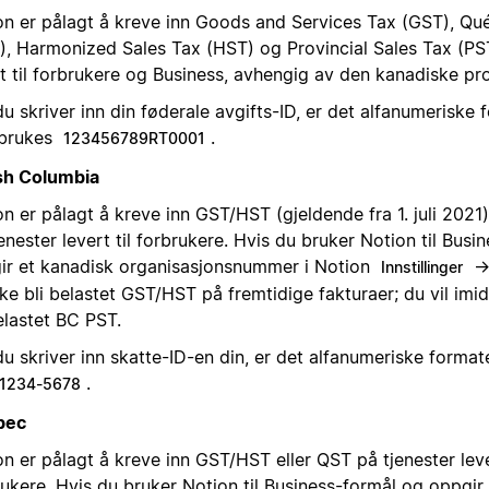
on er pålagt å kreve inn Goods and Services Tax (GST), Qu
), Harmonized Sales Tax (HST) og Provincial Sales Tax (PST
rt til forbrukere og Business, avhengig av den kanadiske pr
u skriver inn din føderale avgifts-ID, er det alfanumeriske
 brukes
.
123456789RT0001
ish Columbia
n er pålagt å kreve inn GST/HST (gjeldende fra 1. juli 2021
enester levert til forbrukere. Hvis du bruker Notion til Busi
ir et kanadisk organisasjonsnummer i Notion
Innstillinger
ke bli belastet GST/HST på fremtidige fakturaer; du vil imidl
elastet BC PST.
u skriver inn skatte-ID-en din, er det alfanumeriske format
.
1234-5678
bec
n er pålagt å kreve inn GST/HST eller QST på tjenester lever
rukere. Hvis du bruker Notion til Business-formål og oppgir