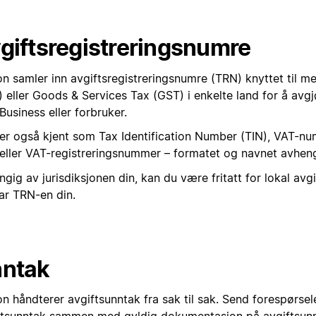
giftsregistreringsnumre
n samler inn avgiftsregistreringsnumre (TRN) knyttet til me
 eller Goods & Services Tax (GST) i enkelte land for å avgj
usiness eller forbruker.
er også kjent som Tax Identification Number (TIN), VAT-nu
eller VAT-registreringsnummer – formatet og navnet avheng
gig av jurisdiksjonen din, kan du være fritatt for lokal avgi
ar TRN-en din.
ntak
on håndterer avgiftsunntak fra sak til sak. Send forespørse