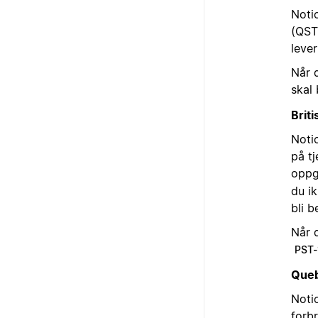
Noti
(QST
leve
Når d
skal
Brit
Notio
på tj
oppg
du ik
bli b
Når d
PST-
Que
Notio
forb