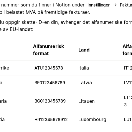
nummer som du finner i Notion under
→
Innstillinger
Faktur
bli belastet MVA på fremtidige fakturaer.
du oppgir skatte-ID-en din, avhenger det alfanumeriske for
e av EU-landet:
Alfanumerisk
Alf
Land
format
for
rrike
Italia
ATU12345678
IT1
ia
Latvia
BE0123456789
LV1
LT1
aria
Litauen
BG0123456789
3
tia
Luxembourg
HR12345678912
LU1