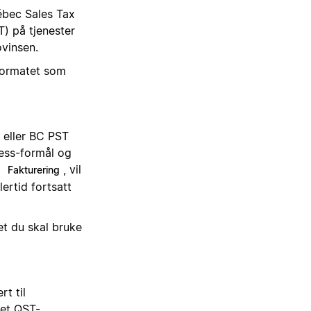
ébec Sales Tax
) på tjenester
ovinsen.
 formatet som
) eller BC PST
ness-formål og
→
, vil
Fakturering
ertid fortsatt
et du skal bruke
t til
 et QST-