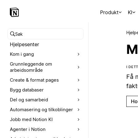
Produkt
KI
Hjelp
Søk i hjelpesenteret
Hjelpesenter
M
Kom i gang
Grunnleggende om
I DET
arbeidsområde
Få 
Create & format pages
fakt
Bygg databaser
Del og samarbeid
Ho
Automasering og tilkoblinger
Jobb med Notion KI
Agenter i Notion