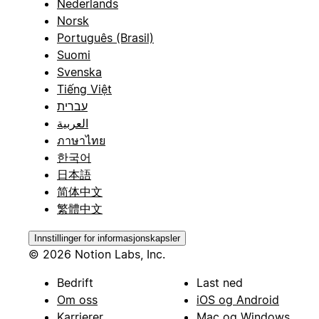
Nederlands
Norsk
Português (Brasil)
Suomi
Svenska
Tiếng Việt
עברית
العربية
ภาษาไทย
한국어
日本語
简体中文
繁體中文
Innstillinger for informasjonskapsler
© 2026 Notion Labs, Inc.
Bedrift
Last ned
Om oss
iOS og Android
Karrierer
Mac og Windows