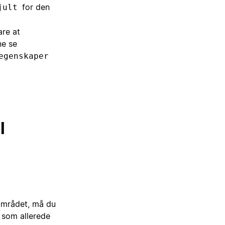
for den
jult
are at
ne se
egenskaper
l
sområdet, må du
r som allerede