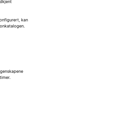
odkjent
nfigurert, kan
sonkatalogen.
-egenskapene
timer.