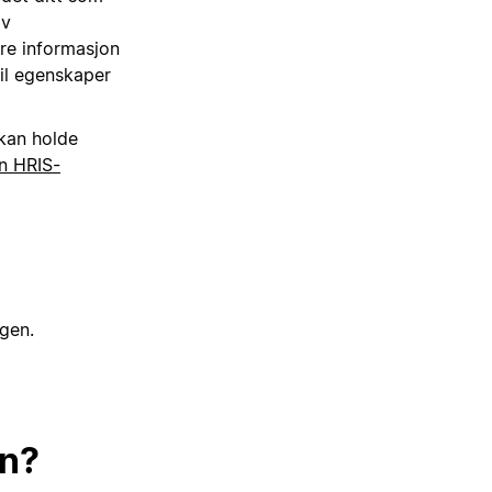
av
ere informasjon
til egenskaper
kan holde
en HRIS-
ogen.
en?