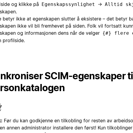
lside og klikke på
→
Egenskapssynlighet
Alltid sk
skapen.
 betyr ikke at egenskapen slutter å eksistere – det betyr b
kapen ikke vil bli fremhevet på siden. Folk vil fortsatt kun
skapen og informasjonen dens når de velger
{#} flere 
 profilside.
nkroniser SCIM-egenskaper ti
rsonkatalogen
:
Før du kan godkjenne en tilkobling for resten av arbeid
 en annen administrator installere den først! Kun tilkoblinge