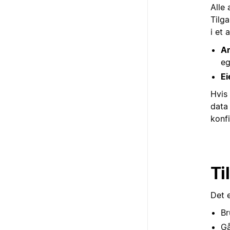
Alle
Tilga
i et
A
eg
Ei
Hvis 
data
konfi
Ti
Det e
Br
Gå