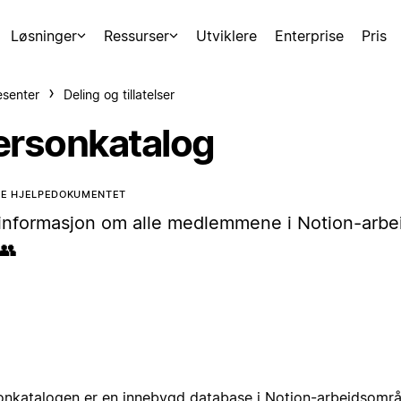
Løsninger
Ressurser
Utviklere
Enterprise
Pris
esenter
Deling og tillatelser
ersonkatalog
TE HJELPEDOKUMENTET
 informasjon om alle medlemmene i Notion-arb
 👥
onkatalogen er en innebygd database i Notion-arbeidsområ