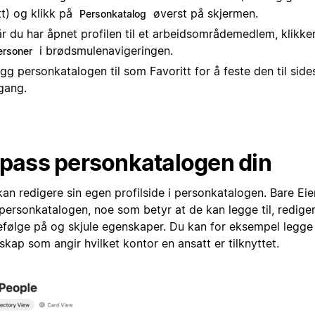
tt) og klikk på
øverst på skjermen.
Personkatalog
r du har åpnet profilen til et arbeidsområdemedlem, klikke
i brødsmulenavigeringen.
ersoner
gg personkatalogen til som Favoritt for å feste den til side
lgang.
lpass personkatalogen din
kan redigere sin egen profilside i personkatalogen. Bare Ei
 personkatalogen, noe som betyr at de kan legge til, redige
efølge på og skjule egenskaper. Du kan for eksempel legge t
kap som angir hvilket kontor en ansatt er tilknyttet.