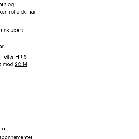
atalog.
ken rolle du har
 (inkludert
r.
- eller HRIS-
et med
SCIM
en.
 abonnementet