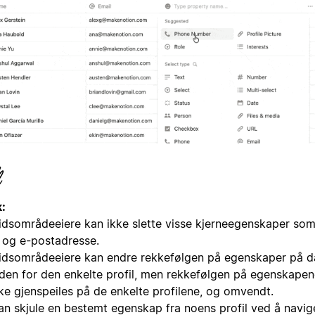
:
idsområdeeiere kan ikke slette visse kjerneegenskaper so
 og e-postadresse.
idsområdeeiere kan endre rekkefølgen på egenskaper på d
iden for den enkelte profil, men rekkefølgen på egenskapen
kke gjenspeiles på de enkelte profilene, og omvendt.
an skjule en bestemt egenskap fra noens profil ved å navige