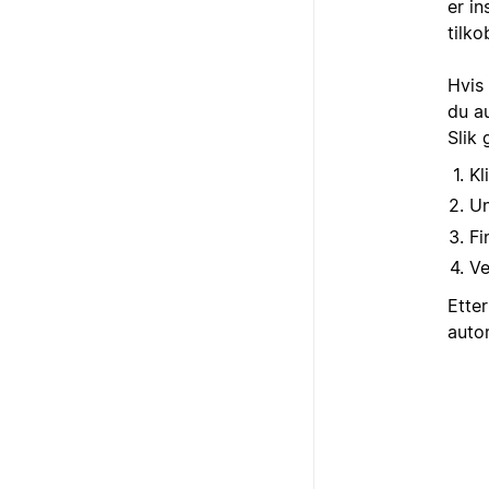
er in
tilko
Hvis
du a
Slik 
Kl
U
Fi
V
Ette
autom