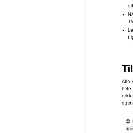
di
Nå
P
Le
ti
Ti
Alle 
hele
rekk
egens