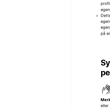
profi
egen
Dette
egens
egen
på en
Sy
pe
Merk
eller