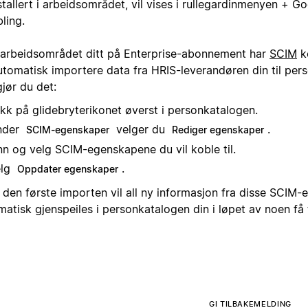
stallert i arbeidsområdet, vil vises i rullegardinmenyen + G
bling.
 arbeidsområdet ditt på Enterprise-abonnement har
SCIM
ko
utomatisk importere data fra HRIS-leverandøren din til per
gjør du det:
ikk på glidebryterikonet øverst i personkatalogen.
nder
velger du
.
SCIM-egenskaper
Rediger egenskaper
nn og velg SCIM-egenskapene du vil koble til.
elg
.
Oppdater egenskaper
r den første importen vil all ny informasjon fra disse SCIM
atisk gjenspeiles i personkatalogen din i løpet av noen få 
GI TILBAKEMELDING