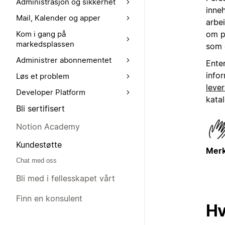
Administrasjon og sikkerhet
inne
Mail, Kalender og apper
arbe
om p
Kom i gang på
markedsplassen
som 
Administrer abonnementet
Ente
info
Løs et problem
leve
Developer Platform
katal
Bli sertifisert
Notion Academy
Kundestøtte
Merk
Chat med oss
Bli med i fellesskapet vårt
Finn en konsulent
Hv