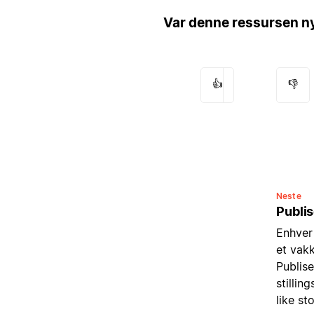
Var denne ressursen ny
👍
👎
Neste
Publis
Enhver 
et vakk
Publise
stillin
like st