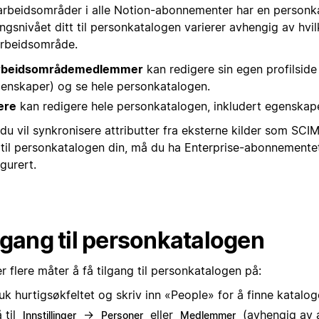
 arbeidsområder i alle Notion-abonnementer har en personk
ngsnivået ditt til personkatalogen varierer avhengig av hvil
 arbeidsområde.
rbeidsområdemedlemmer
kan redigere sin egen profilside
enskaper) og se hele personkatalogen.
ere
kan redigere hele personkatalogen, inkludert egenskape
du vil synkronisere attributter fra eksterne kilder som SCIM
 til personkatalogen din, må du ha Enterprise-abonnement
gurert.
lgang til personkatalogen
r flere måter å få tilgang til personkatalogen på:
uk hurtigsøkfeltet og skriv inn «People» for å finne katalog
 til
→
eller
(avhengig av
Innstillinger
Personer
Medlemmer