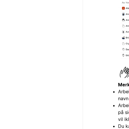
Merk
Arbe
navn
Arbe
på s
vil i
Du k