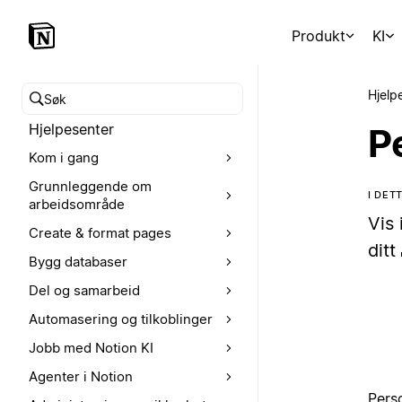
Produkt
KI
Hjelp
Søk i hjelpesenteret
Hjelpesenter
P
Kom i gang
Grunnleggende om
I DET
arbeidsområde
Vis
Create & format pages
ditt
Bygg databaser
Del og samarbeid
Automasering og tilkoblinger
Jobb med Notion KI
Agenter i Notion
Pers