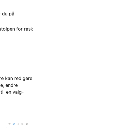
r du på
stolpen for rask
ere kan redigere
re, endre
il en valg-