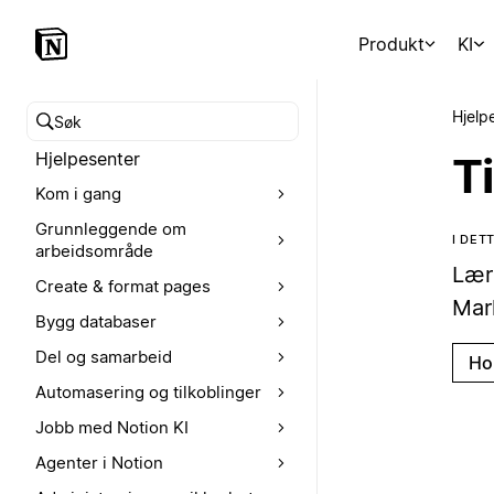
Produkt
KI
Hjelp
Søk i hjelpesenteret
Hjelpesenter
T
Kom i gang
Grunnleggende om
I DET
arbeidsområde
Lær
Create & format pages
Mar
Bygg databaser
Del og samarbeid
Ho
Automasering og tilkoblinger
Jobb med Notion KI
Agenter i Notion