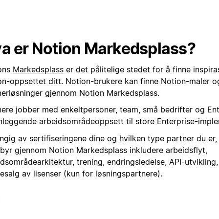
a er Notion Markedsplass?
ons
Markedsplass
er det pålitelige stedet for å finne inspiras
on-oppsettet ditt. Notion-brukere kan finne Notion-maler o
nerløsninger gjennom Notion Markedsplass.
nere jobber med enkeltpersoner, team, små bedrifter og Ente
nleggende arbeidsområdeoppsett til store Enterprise-imple
gig av sertifiseringene dine og hvilken type partner du er,
ilbyr gjennom Notion Markedsplass inkludere arbeidsflyt,
dsområdearkitektur, trening, endringsledelse, API-utvikling,
esalg av lisenser (kun for løsningspartnere).