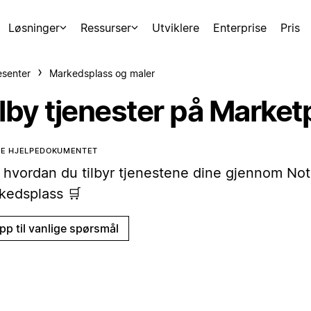
Løsninger
Ressurser
Utviklere
Enterprise
Pris
esenter
Markedsplass og maler
ilby tjenester på Market
TE HJELPEDOKUMENTET
 hvordan du tilbyr tjenestene dine gjennom Not
kedsplass 🛒
pp til vanlige spørsmål