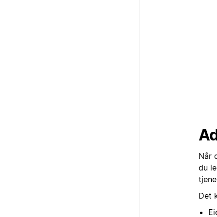
Ad
Når d
du le
tjen
Det k
Ei