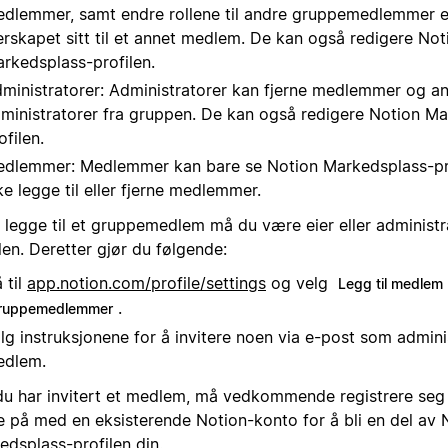
dlemmer, samt endre rollene til andre gruppemedlemmer el
erskapet sitt til et annet medlem. De kan også redigere Not
rkedsplass-profilen.
ministratorer: Administratorer kan fjerne medlemmer og a
ministratorer fra gruppen. De kan også redigere Notion M
ofilen.
dlemmer: Medlemmer kan bare se Notion Markedsplass-pro
ke legge til eller fjerne medlemmer.
å legge til et gruppemedlem må du være eier eller administr
len. Deretter gjør du følgende:
 til
app.notion.com/profile/settings
og velg
Legg til medlem
.
ruppemedlemmer
lg instruksjonene for å invitere noen via e-post som adminis
edlem.
du har invitert et medlem, må vedkommende registrere seg f
e på med en eksisterende Notion-konto for å bli en del av 
edsplass-profilen din.