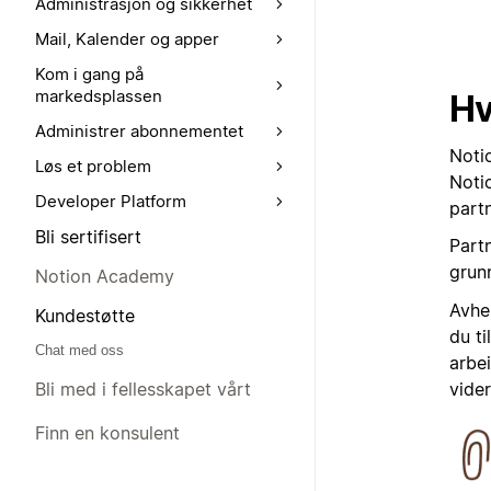
Administrasjon og sikkerhet
Mail, Kalender og apper
Kom i gang på
markedsplassen
Hv
Administrer abonnementet
Noti
Løs et problem
Noti
Developer Platform
part
Bli sertifisert
Part
grun
Notion Academy
Avhen
Kundestøtte
du t
Chat med oss
arbei
vider
Bli med i fellesskapet vårt
Finn en konsulent