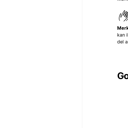
Merk
kan i
del 
Go