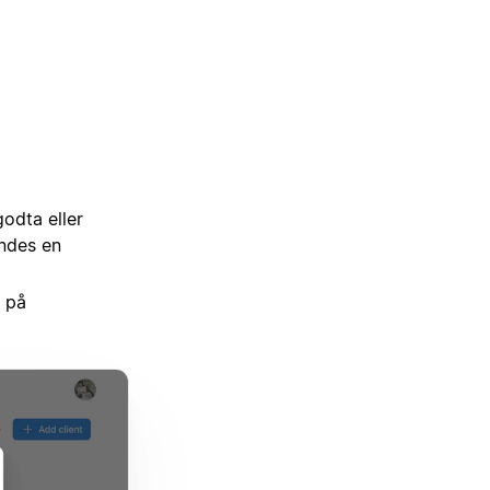
odta eller
endes en
 på