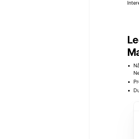
Inter
Le
Ma
Nå
Ne
Pr
Du