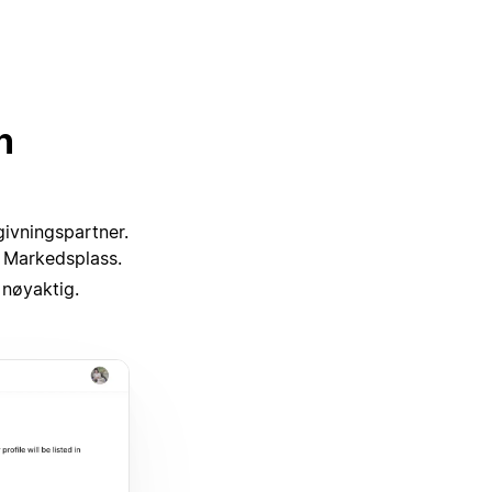
n
dgivningspartner.
n Markedsplass.
 nøyaktig.