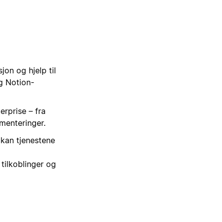
jon og hjelp til
g Notion-
rprise – fra
menteringer.
 kan tjenestene
 tilkoblinger og