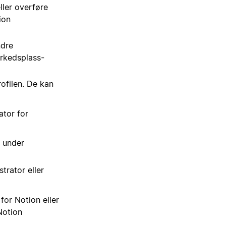
ler overføre
ion
ndre
arkedsplass-
filen. De kan
ator for
under
trator eller
or Notion eller
Notion