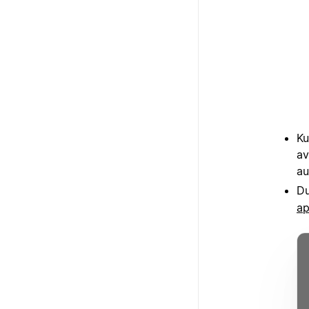
Ku
av
au
Du
ap