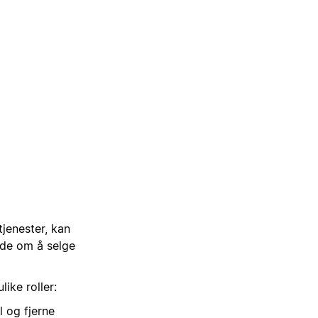
tjenester, kan
ide om å selge
ike roller:
l og fjerne