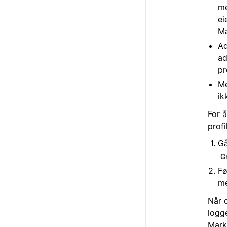
me
ei
Ma
Ad
ad
pr
Me
ik
For 
profi
Gå
G
Fø
m
Når 
logg
Mark