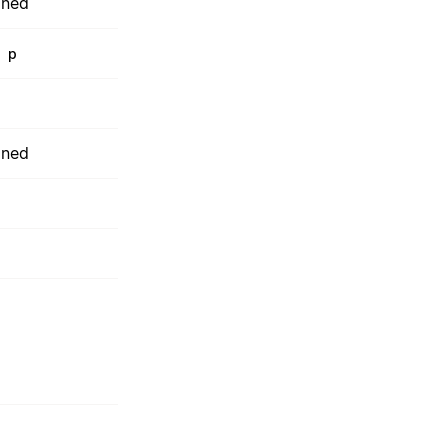
 ned
+
p
 ned