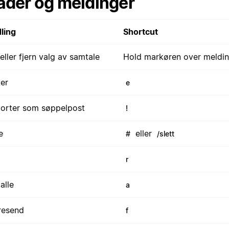
åder og meldinger
ling
Shortcut
eller fjern valg av samtale
Hold markøren over meldi
ver
e
orter som søppelpost
!
e
eller
#
/slett
r
alle
a
resend
f