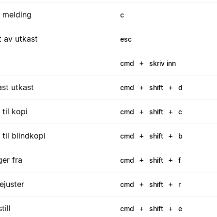
v melding
c
t av utkast
esc
+
cmd
skriv inn
ast utkast
+
+
cmd
shift
d
til kopi
+
+
cmd
shift
c
til blindkopi
+
+
cmd
shift
b
ger fra
+
+
cmd
shift
f
ejuster
+
+
cmd
shift
r
till
+
+
cmd
shift
e