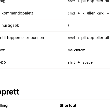
alg
+ pil opp eller pil
shift
 kommandopalett
+
eller
cmd
k
cmd
 hurtigsøk
/
 til toppen eller bunnen
+ pil opp eller pil
cmd
ned
mellomrom
 opp
+
shift
space
prett
ling
Shortcut