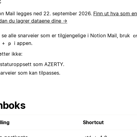
on Mail legges ned 22. september 2026.
Finn ut hva som en
dan du lagrer dataene dine →
 se alle snarveier som er tilgjengelige i Notion Mail, bruk
c
+
i appen.
p
øtter ikke:
staturoppsett som AZERTY.
arveier som kan tilpasses.
nboks
ling
Shortcut