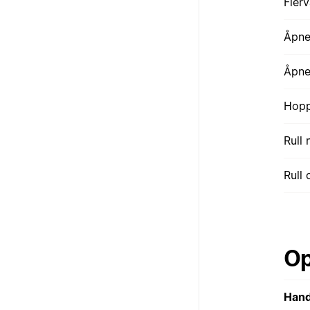
Flerv
Åpne
Åpne
Hopp
Rull 
Rull
Op
Hand