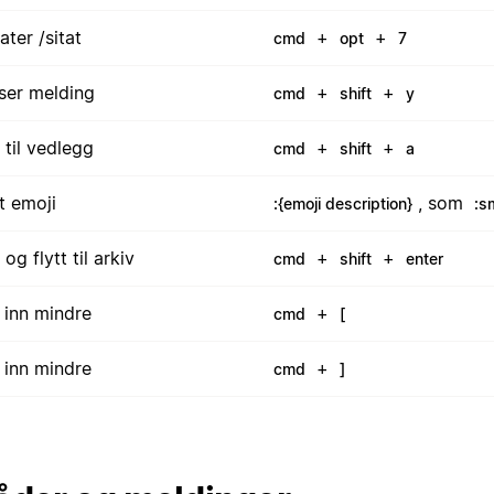
ter /sitat
+
+
cmd
opt
7
ser melding
+
+
cmd
shift
y
 til vedlegg
+
+
cmd
shift
a
t emoji
, som
:{emoji description}
:s
og flytt til arkiv
+
+
cmd
shift
enter
 inn mindre
+
cmd
[
 inn mindre
+
cmd
]