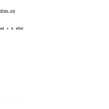
dres, og
+
eller
md
k