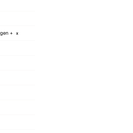
ngen +
x