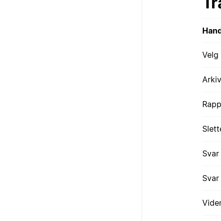
Tr
Hand
Velg 
Arki
Rapp
Slett
Svar
Svar 
Vide