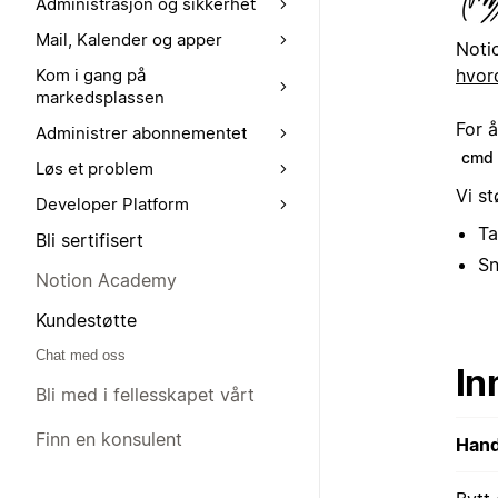
Administrasjon og sikkerhet
Mail, Kalender og apper
Noti
hvor
Kom i gang på
markedsplassen
For å
Administrer abonnementet
cmd
Løs et problem
Vi st
Developer Platform
Ta
Bli sertifisert
Sn
Notion Academy
Kundestøtte
Chat med oss
In
Bli med i fellesskapet vårt
Finn en konsulent
Hand