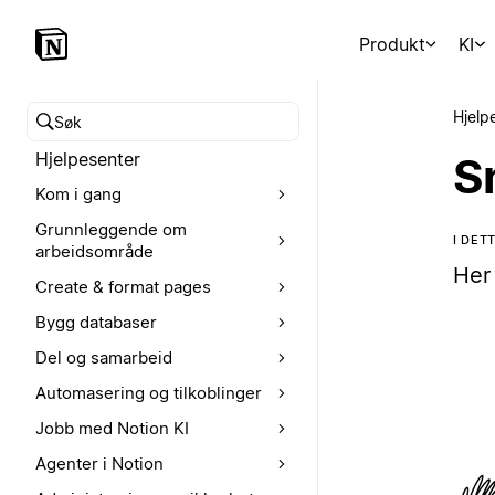
Produkt
KI
Hjelp
Søk i hjelpesenteret
Hjelpesenter
Sn
Kom i gang
Grunnleggende om
I DET
arbeidsområde
Her 
Create & format pages
Bygg databaser
Del og samarbeid
Automasering og tilkoblinger
Jobb med Notion KI
Agenter i Notion