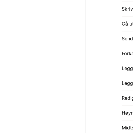
Skri
Gå u
Send
Fork
Legg 
Legg 
Redi
Høyr
Midts