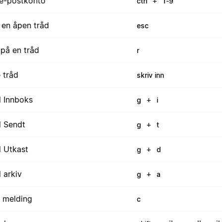
 e-postkonto
+
ctrl
1-9
 en åpen tråd
esc
 på en tråd
r
 tråd
skriv inn
l Innboks
+
g
i
l Sendt
+
g
t
l Utkast
+
g
d
l arkiv
+
g
a
v melding
c