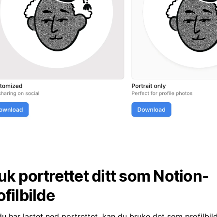
uk portrettet ditt som Notion-
ofilbilde
u har lastet ned portrettet, kan du bruke det som profilbil