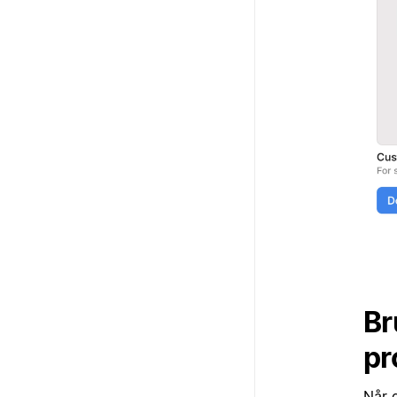
Br
pr
Når d