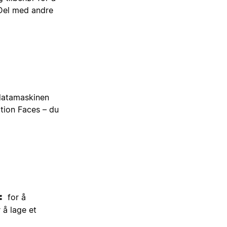
 Del med andre
 datamaskinen
otion Faces – du
for å

r å lage et