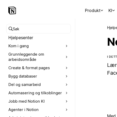
Produkt
KI
Hjelp
Søk i hjelpesenteret
Hjelpesenter
N
Kom i gang
Grunnleggende om
I DET
arbeidsområde
Lær
Create & format pages
Face
Bygg databaser
Del og samarbeid
Automasering og tilkoblinger
Jobb med Notion KI
Agenter i Notion
Med 