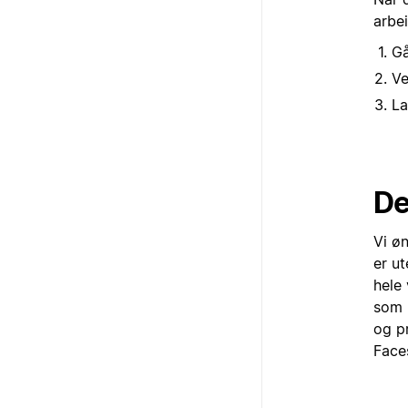
arbei
Gå
Ve
La
De
Vi øn
er u
hele 
som 
og p
Face