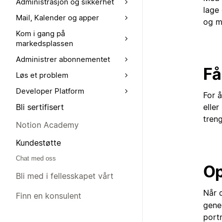
Administrasjon og sikkerhet
lage 
Mail, Kalender og apper
og m
Kom i gang på
markedsplassen
Administrer abonnementet
Få
Løs et problem
Developer Platform
For 
Bli sertifisert
elle
treng
Notion Academy
Kundestøtte
Chat med oss
Op
Bli med i fellesskapet vårt
Når 
Finn en konsulent
gener
portr