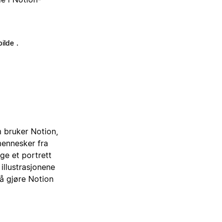
.
bilde
m bruker Notion,
mennesker fra
ge et portrett
illustrasjonene
 å gjøre Notion