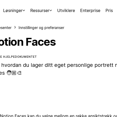
Løsninger
Ressurser
Utviklere
Enterprise
Pris
esenter
Innstillinger og preferanser
otion Faces
TE HJELPEDOKUMENTET
 hvordan du lager ditt eget personlige portrett
s 🧑🏼‍🎨
Notion Faces kan du velge mellom en rekke ansiktstrekk og