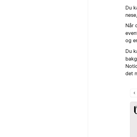
Du ka
nese,
Når 
event
og e
Du 
bakgr
Noti
det n