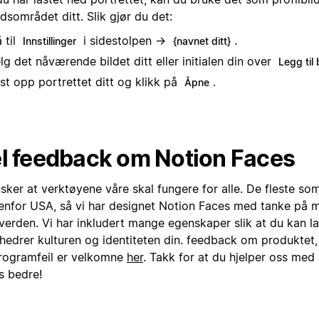
dsområdet ditt. Slik gjør du det:
 til
i sidestolpen →
.
Innstillinger
{navnet ditt}
lg det nåværende bildet ditt eller initialen din over
Legg til 
st opp portrettet ditt og klikk på
.
Åpne
l feedback om Notion Faces
sker at verktøyene våre skal fungere for alle. De fleste so
tenfor USA, så vi har designet Notion Faces med tanke på 
verden. Vi har inkludert mange egenskaper slik at du kan la
hedrer kulturen og identiteten din. feedback om produktet, 
rogramfeil er velkomne
her
. Takk for at du hjelper oss med
s bedre!