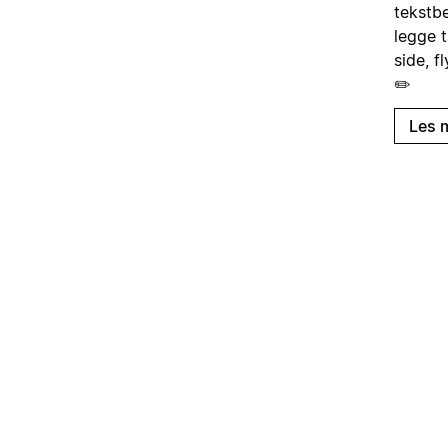
tekstb
legge t
side, f
✏️
Les 