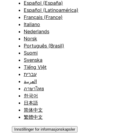
Español (España)
Español (Latinoamérica)
Français (France)
Italiano
Nederlands
Norsk
Português (Brasil)
Suomi
Svenska
Tiếng Việt
עברית
العربية
ภาษาไทย
한국어
日本語
简体中文
繁體中文
Innstillinger for informasjonskapsler