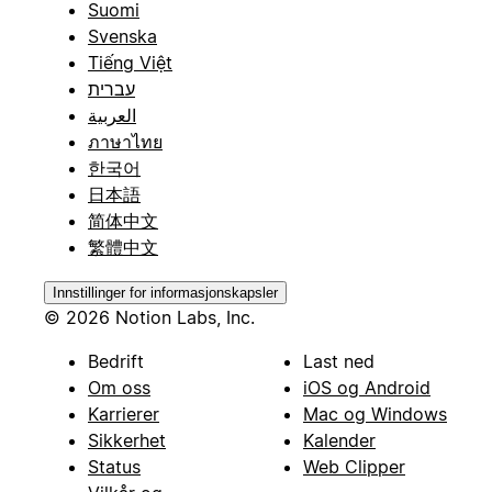
Suomi
Svenska
Tiếng Việt
עברית
العربية
ภาษาไทย
한국어
日本語
简体中文
繁體中文
Innstillinger for informasjonskapsler
© 2026 Notion Labs, Inc.
Bedrift
Last ned
Om oss
iOS og Android
Karrierer
Mac og Windows
Sikkerhet
Kalender
Status
Web Clipper