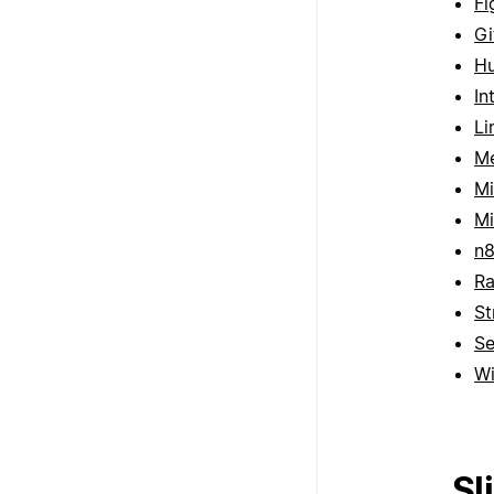
F
Gi
H
In
Li
Me
Mi
Mi
n
R
St
Se
W
Sl