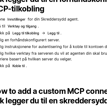
P-tilkobling
pne
for din Skreddersydd agent.
Innstillinger
 til
.
Verktøy og tilgang
ikk på
→
.
Legg til tilkobling
Legg til
lg en forhåndskonfigurert server.
lg instruksjonene for autentisering for å koble til kontoen d
lg hvilke verktøy fra serveren du vil at agenten din skal bru
riere basert på hvilken server du velger.
ikk på
.
Koble til
w to add a custom MCP conne
ik legger du til en skreddersy