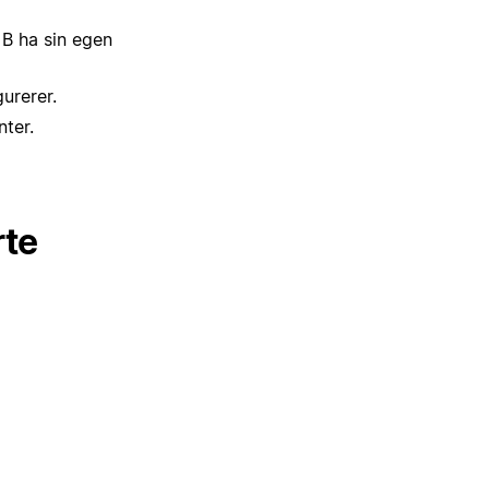
 B ha sin egen
urerer.
nter.
rte