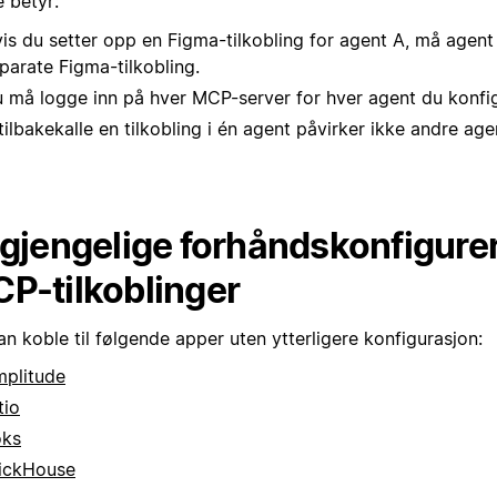
 betyr:
is du setter opp en Figma-tilkobling for agent A, må agent
parate Figma-tilkobling.
 må logge inn på hver MCP-server for hver agent du konfig
tilbakekalle en tilkobling i én agent påvirker ikke andre age
lgjengelige forhåndskonfigure
P-tilkoblinger
n koble til følgende apper uten ytterligere konfigurasjon:
plitude
tio
oks
ickHouse