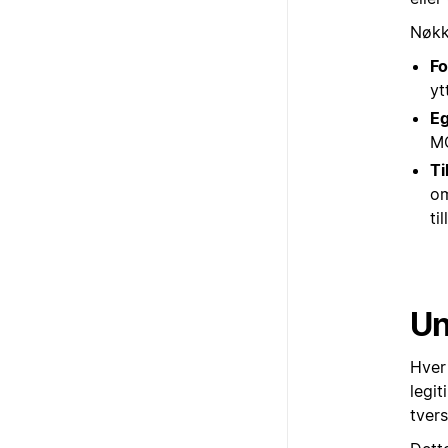
Nøkk
Fo
yt
Eg
MC
Ti
om
ti
Un
Hver
legit
tvers