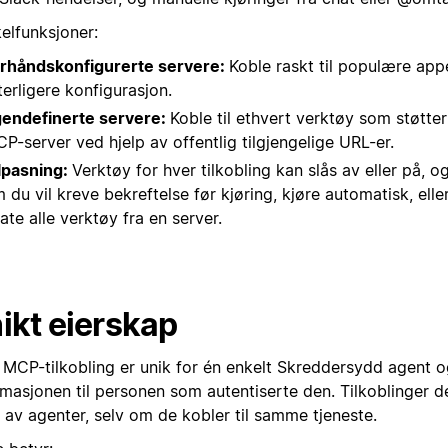
elfunksjoner:
rhåndskonfigurerte servere:
Koble raskt til populære app
terligere konfigurasjon.
endefinerte servere:
Koble til ethvert verktøy som støtter
P-server ved hjelp av offentlig tilgjengelige URL-er.
lpasning:
Verktøy for hver tilkobling kan slås av eller på, 
 du vil kreve bekreftelse før kjøring, kjøre automatisk, ell
llate alle verktøy fra en server.
ikt eierskap
 MCP-tilkobling er unik for én enkelt Skreddersydd agent o
imasjonen til personen som autentiserte den. Tilkoblinger d
 av agenter, selv om de kobler til samme tjeneste.