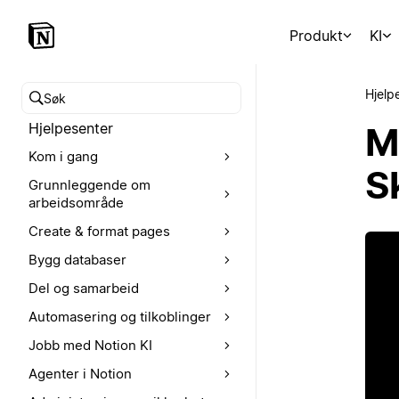
Produkt
KI
Hjelp
Søk i hjelpesenteret
Hjelpesenter
M
Kom i gang
S
Grunnleggende om
arbeidsområde
Create & format pages
Bygg databaser
Del og samarbeid
Automasering og tilkoblinger
Jobb med Notion KI
Agenter i Notion