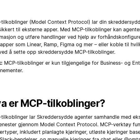
tilkoblinger (Model Context Protocol) lar din skreddersyd
sikkert til eksterne apper. Med MCP-tilkoblinger kan agente
rmasjon og utføre handlinger ved hjelp av forhåndskonfigure
apper som Linear, Ramp, Figma og mer – eller koble til hvi
ved å sette opp skreddersydde MCP-tilkoblinger.
:
MCP-tilkoblinger er kun tilgjengelige for Business- og Ent
nementer.
a er MCP-tilkoblinger?
tilkoblinger lar Skreddersydde agenter samhandle med eks
jenester gjennom Model Context Protocol. MCP-verktøy fun
ertyper, inkludert planlagte kjøringer, utløste kjøringer bas
 Slack-hendelser, og manuelle kjøringer fra chat eller @omta