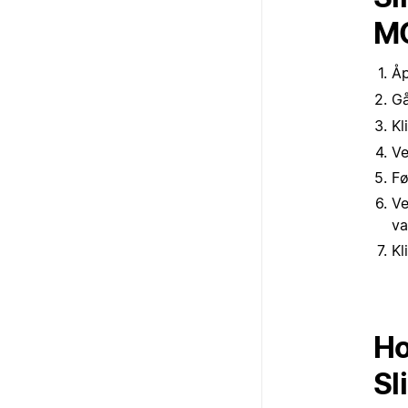
MC
Å
Gå
Kl
Ve
Fø
Ve
va
Kl
Ho
Sl