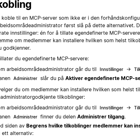
lkobling
 koble til en MCP-server som ikke er i den forhåndskonfigur
beidsområdeadministrator først slå på dette alternativet. D
ate innstillinger: én for å tillate egendefinerte MCP-servere
emme om medlemmer kan installere hvilken som helst tilkobl
u godkjenner.
tillater du egendefinerte MCP-servere:
m arbeidsområdeadministrator går du til
→
Innstillinger
Til
fanen
slår du på
Aktiver egendefinerte MCP-s
Administrer
velger du om medlemmer kan installere hvilken som helst til
administratorgodkjente tilkoblinger:
m arbeidsområdeadministrator går du til
→
Innstillinger
Til
fanen
finner du delen
Administrer tilgang
.
Administrer
d siden av
Begrens hvilke tilkoblinger medlemmer kan ins
 ett alternativ: