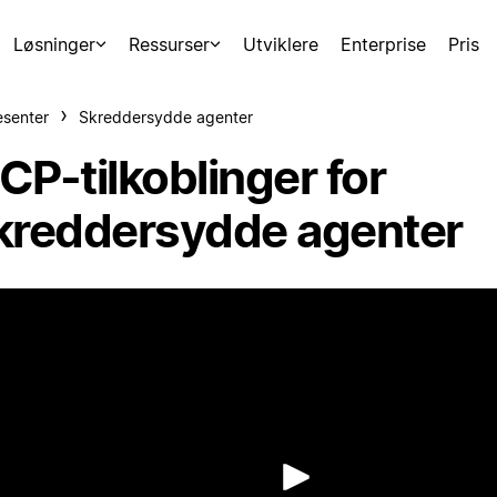
Løsninger
Ressurser
Utviklere
Enterprise
Pris
esenter
Skreddersydde agenter
CP-tilkoblinger for
kreddersydde agenter