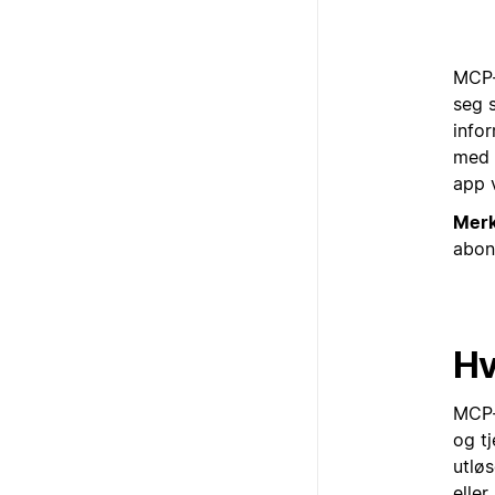
MCP-
seg 
info
med 
app 
Merk
abon
Hv
MCP-
og t
utløs
eller