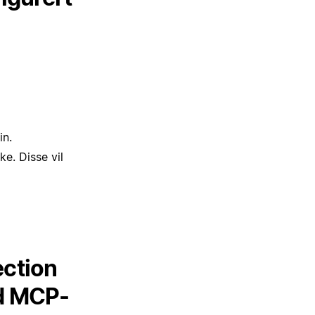
in.
ke. Disse vil
ction
dd MCP-