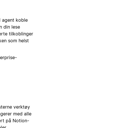
d agent koble
n din lese
rte tilkoblinger
lken som helst
erprise-
terne verktøy
gerer med alle
ert på Notion-
ler.