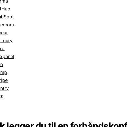
igma
tHub
ubSpot
tercom
near
rcury
ro
xpanel
8n
amp
ripe
ntry
iz
ik legger du til en forhåndskon