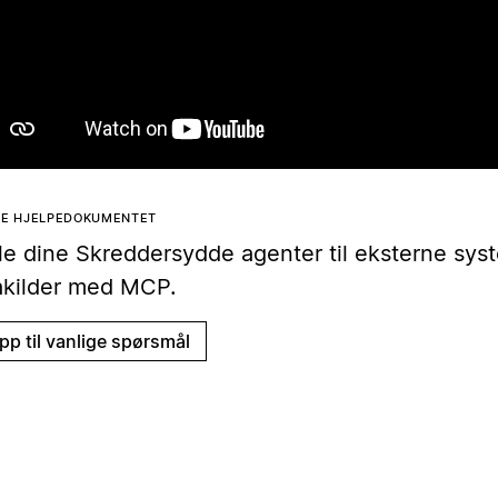
Spill av
TE HJELPEDOKUMENTET
le dine Skreddersydde agenter til eksterne sys
akilder med MCP.
pp til vanlige spørsmål