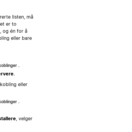
erte listen, må
et er to
, og én for å
ing eller bare
.
koblinger
ervere
.
kobling eller
.
koblinger
tallere
, velger