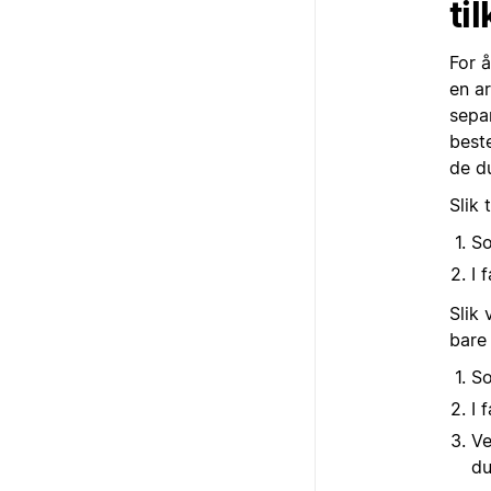
ti
For å
en ar
separ
best
de d
Slik 
So
I 
Slik 
bare 
So
I 
Ve
du