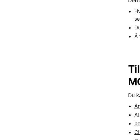
Dette
Hv
se
Du
Å 
Ti
MC
Du ka
Am
At
b
Cl