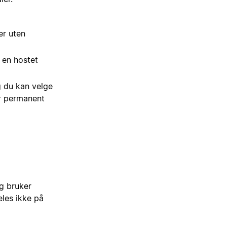
er uten
 en hostet
og du kan velge
er permanent
g bruker
eles ikke på