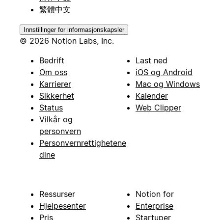
繁體中文
Innstillinger for informasjonskapsler
© 2026 Notion Labs, Inc.
Bedrift
Last ned
Om oss
iOS og Android
Karrierer
Mac og Windows
Sikkerhet
Kalender
Status
Web Clipper
Vilkår og
personvern
Personvernrettighetene
dine
Ressurser
Notion for
Hjelpesenter
Enterprise
Pris
Startuper