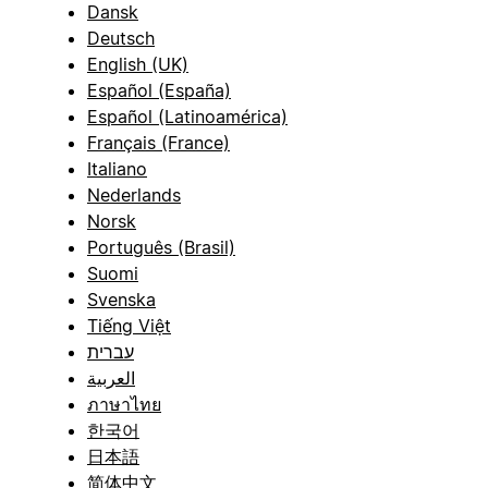
Dansk
Deutsch
English (UK)
Español (España)
Español (Latinoamérica)
Français (France)
Italiano
Nederlands
Norsk
Português (Brasil)
Suomi
Svenska
Tiếng Việt
עברית
العربية
ภาษาไทย
한국어
日本語
简体中文