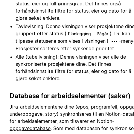
status, eier og fullføringsgrad. Det finnes også
forhåndsinnstilte filtre for status, eier og dato for å
gjøre søket enklere.
Tavlevisning: Denne visningen viser prosjektene din
gruppert etter status (
,
). Du kan
Planlegging
Pågår
tilpasse statusene som vises i visningen i
-meny
•••
Prosjekter sorteres etter synkende prioritet.
Alle (tabellvisning): Denne visningen viser alle de
synkroniserte prosjektene dine. Det finnes
forhåndsinnstilte filtre for status, eier og dato for å
gjøre søket enklere.
Database for arbeidselementer (saker)
Jira-arbeidselementene dine (epos, programfeil, oppg
underoppgave, story) synkroniseres til en Notion-dat
for arbeidselementer, som tilsvarer en Notion-
oppgavedatabase
. Som med databasen for synkronise