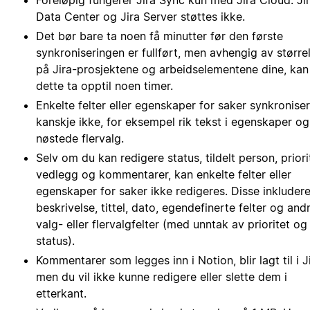
Foreløpig fungerer Jira Sync kun med Jira Cloud. Ji
Data Center og Jira Server støttes ikke.
Det bør bare ta noen få minutter før den første
synkroniseringen er fullført, men avhengig av større
på Jira-prosjektene og arbeidselementene dine, kan
dette ta opptil noen timer.
Enkelte felter eller egenskaper for saker synkronise
kanskje ikke, for eksempel rik tekst i egenskaper og
nøstede flervalg.
Selv om du kan redigere status, tildelt person, priori
vedlegg og kommentarer, kan enkelte felter eller
egenskaper for saker ikke redigeres. Disse inkludere
beskrivelse, tittel, dato, egendefinerte felter og and
valg- eller flervalgfelter (med unntak av prioritet og
status).
Kommentarer som legges inn i Notion, blir lagt til i Ji
men du vil ikke kunne redigere eller slette dem i
etterkant.