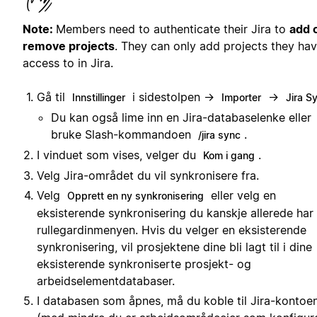
Note:
Members need to authenticate their Jira to
add 
remove projects
. They can only add projects they ha
access to in Jira.
Gå til
i sidestolpen →
→
Innstillinger
Importer
Jira S
Du kan også lime inn en Jira-databaselenke eller
bruke Slash-kommandoen
.
/jira sync
I vinduet som vises, velger du
.
Kom i gang
Velg Jira-området du vil synkronisere fra.
Velg
eller velg en
Opprett en ny synkronisering
eksisterende synkronisering du kanskje allerede har 
rullegardinmenyen. Hvis du velger en eksisterende
synkronisering, vil prosjektene dine bli lagt til i dine
eksisterende synkroniserte prosjekt- og
arbeidselementdatabaser.
I databasen som åpnes, må du koble til Jira-kontoen