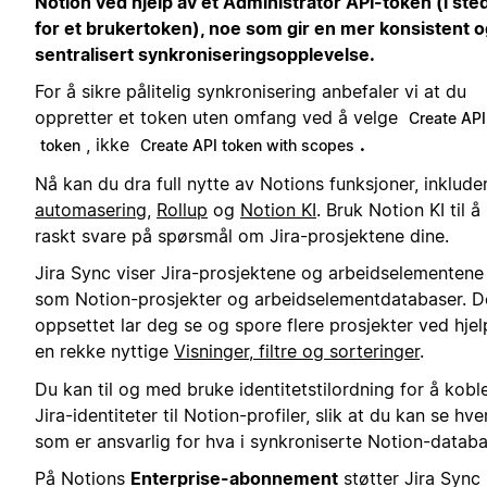
Notion ved hjelp av et Administrator API-token (i ste
for et brukertoken), noe som gir en mer konsistent o
sentralisert synkroniseringsopplevelse.
For å sikre pålitelig synkronisering anbefaler vi at du
oppretter et token uten omfang ved å velge
Create API
, ikke
.
token
Create API token with scopes
Nå kan du dra full nytte av Notions funksjoner, inklude
automasering
,
Rollup
og
Notion KI
. Bruk Notion KI til å
raskt svare på spørsmål om Jira-prosjektene dine.
Jira Sync viser Jira-prosjektene og arbeidselementene
som Notion-prosjekter og arbeidselementdatabaser. D
oppsettet lar deg se og spore flere prosjekter ved hjel
en rekke nyttige
Visninger, filtre og sorteringer
.
Du kan til og med bruke identitetstilordning for å kobl
Jira-identiteter til Notion-profiler, slik at du kan se hv
som er ansvarlig for hva i synkroniserte Notion-databa
På Notions
Enterprise-abonnement
støtter Jira Sync