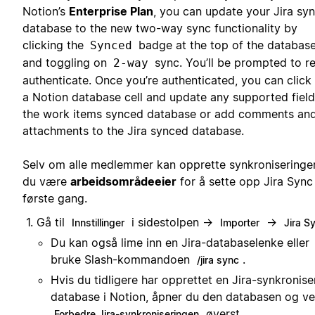
Notion’s
Enterprise Plan
, you can update your Jira sy
database to the new two-way sync functionality by
clicking the
badge at the top of the databas
Synced
and toggling on
sync. You’ll be prompted to r
2-way
authenticate. Once you’re authenticated, you can click 
a Notion database cell and update any supported field
the work items synced database or add comments an
attachments to the Jira synced database.
Selv om alle medlemmer kan opprette synkroniseringe
du være
arbeidsområdeeier
for å sette opp Jira Sync
første gang.
Gå til
i sidestolpen →
→
Innstillinger
Importer
Jira S
Du kan også lime inn en Jira-databaselenke eller
bruke Slash-kommandoen
.
/jira sync
Hvis du tidligere har opprettet en Jira-synkronise
database i Notion, åpner du den databasen og ve
øverst.
Forbedre Jira-synkroniseringen