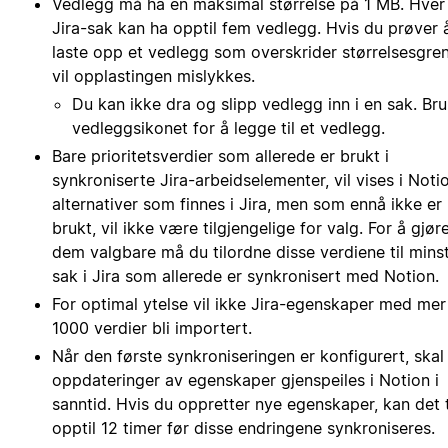
Vedlegg må ha en maksimal størrelse på 1 MB. Hver
Jira-sak kan ha opptil fem vedlegg. Hvis du prøver 
laste opp et vedlegg som overskrider størrelsesgre
vil opplastingen mislykkes.
Du kan ikke dra og slipp vedlegg inn i en sak. Br
vedleggsikonet for å legge til et vedlegg.
Bare prioritetsverdier som allerede er brukt i
synkroniserte Jira-arbeidselementer, vil vises i Noti
alternativer som finnes i Jira, men som ennå ikke er
brukt, vil ikke være tilgjengelige for valg. For å gjør
dem valgbare må du tilordne disse verdiene til mins
sak i Jira som allerede er synkronisert med Notion.
For optimal ytelse vil ikke Jira-egenskaper med mer
1000 verdier bli importert.
Når den første synkroniseringen er konfigurert, skal
oppdateringer av egenskaper gjenspeiles i Notion i
sanntid. Hvis du oppretter nye egenskaper, kan det 
opptil 12 timer før disse endringene synkroniseres.