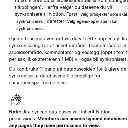
(med mindre du er arbeidsområdeeier som konfigur
tilkoblingen). Herfra velger du dataene du vil
synkronisere til Notion. Først
Velg prosjekter som skal
, deretter
synkroniseres
Velg egenskaper som skal
.
synkroniseres
Gjenta trinnene ovenfor hvis du vil sette opp en ny Jir
synkronisering for et annet område, Teamområde eller
arbeidsområde. Kommentarer og vedlegg (opptil fem fi
per sak, ikke større enn 1 MB) vil også bli synkronisert.
Du kan
bruke Tilgang
på databasesiden for å gjøre de
synkroniserte databasene tilgjengelige for
samarbeidspartnerne dine.
Note:
Jira synced databases will inherit Notion
permissions.
Members can access synced databases
any pages they have permission to view.