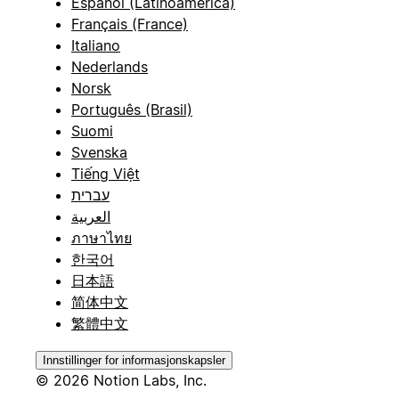
Español (Latinoamérica)
Français (France)
Italiano
Nederlands
Norsk
Português (Brasil)
Suomi
Svenska
Tiếng Việt
עברית
العربية
ภาษาไทย
한국어
日本語
简体中文
繁體中文
Innstillinger for informasjonskapsler
© 2026 Notion Labs, Inc.