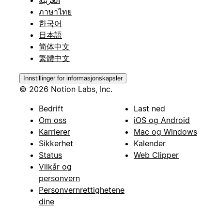
ภาษาไทย
한국어
日本語
简体中文
繁體中文
Innstillinger for informasjonskapsler
© 2026 Notion Labs, Inc.
Bedrift
Last ned
Om oss
iOS og Android
Karrierer
Mac og Windows
Sikkerhet
Kalender
Status
Web Clipper
Vilkår og
personvern
Personvernrettighetene
dine