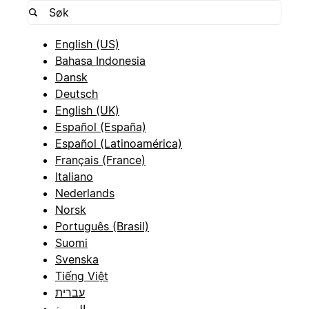
English (US)
Bahasa Indonesia
Dansk
Deutsch
English (UK)
Español (España)
Español (Latinoamérica)
Français (France)
Italiano
Nederlands
Norsk
Português (Brasil)
Suomi
Svenska
Tiếng Việt
עברית
العربية