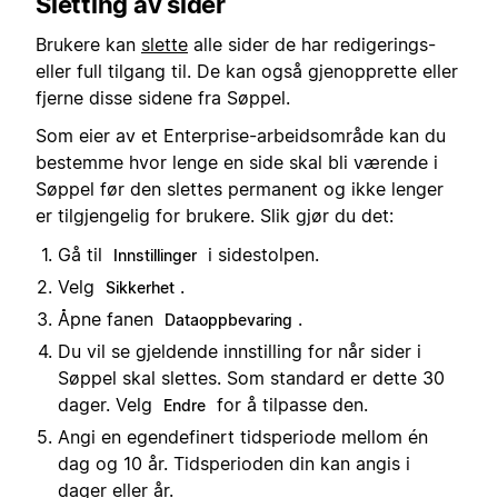
Sletting av sider
Brukere kan
slette
alle sider de har redigerings-
eller full tilgang til. De kan også gjenopprette eller
fjerne disse sidene fra Søppel.
Som eier av et Enterprise-arbeidsområde kan du
bestemme hvor lenge en side skal bli værende i
Søppel før den slettes permanent og ikke lenger
er tilgjengelig for brukere. Slik gjør du det:
Gå til
i sidestolpen.
Innstillinger
Velg
.
Sikkerhet
Åpne fanen
.
Dataoppbevaring
Du vil se gjeldende innstilling for når sider i
Søppel skal slettes. Som standard er dette 30
dager. Velg
for å tilpasse den.
Endre
Angi en egendefinert tidsperiode mellom én
dag og 10 år. Tidsperioden din kan angis i
dager eller år.