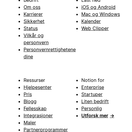
Bedrift
Last ned
Om oss
iOS og Android
Karrierer
Mac og Windows
Sikkerhet
Kalender
Status
Web Clipper
Vilkår og
personvern
Personvernrettighetene
dine
Ressurser
Notion for
Hjelpesenter
Enterprise
Pris
Startuper
Blogg
Liten bedrift
Fellesskap
Personlig
Integrasjoner
Utforsk mer
→
Maler
Partnerprogrammer