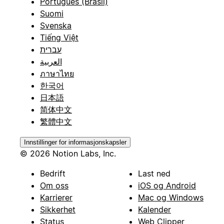
Português (Brasil)
Suomi
Svenska
Tiếng Việt
עברית
العربية
ภาษาไทย
한국어
日本語
简体中文
繁體中文
Innstillinger for informasjonskapsler
© 2026 Notion Labs, Inc.
Bedrift
Last ned
Om oss
iOS og Android
Karrierer
Mac og Windows
Sikkerhet
Kalender
Status
Web Clipper