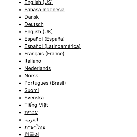
English (US)
Bahasa Indonesia
Dansk
Deutsch
English (UK)
Español (España)
Español (Latinoamérica)
Français (France)
Italiano
Nederlands
Norsk
Português (Brasil)
Suomi
Svenska
Tiếng Việt
עברית
العربية
ภาษาไทย
한국어