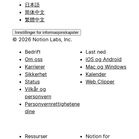
日本語
简体中文
繁體中文
Innstillinger for informasjonskapsler
© 2026 Notion Labs, Inc.
Bedrift
Last ned
Om oss
iOS og Android
Karrierer
Mac og Windows
Sikkerhet
Kalender
Status
Web Clipper
Vilkår og
personvern
Personvernrettighetene
dine
Ressurser
Notion for