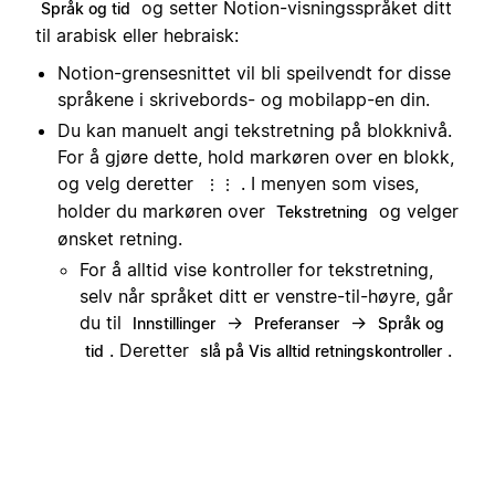
og setter Notion-visningsspråket ditt
Språk og tid
til arabisk eller hebraisk:
Notion-grensesnittet vil bli speilvendt for disse
språkene i skrivebords- og mobilapp-en din.
Du kan manuelt angi tekstretning på blokknivå.
For å gjøre dette, hold markøren over en blokk,
og velg deretter
. I menyen som vises,
⋮⋮
holder du markøren over
og velger
Tekstretning
ønsket retning.
For å alltid vise kontroller for tekstretning,
selv når språket ditt er venstre-til-høyre, går
du til
→
→
Innstillinger
Preferanser
Språk og
. Deretter
.
tid
slå på Vis alltid retningskontroller