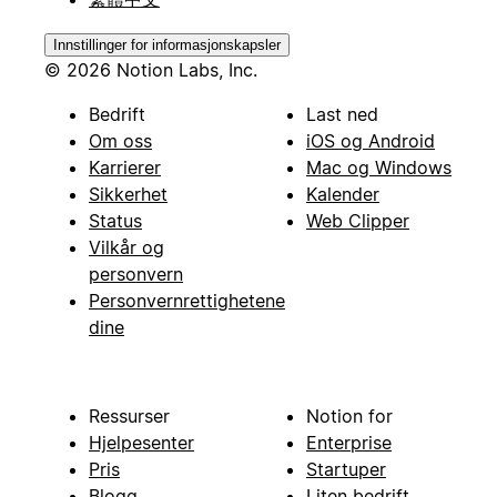
Innstillinger for informasjonskapsler
© 2026 Notion Labs, Inc.
Bedrift
Last ned
Om oss
iOS og Android
Karrierer
Mac og Windows
Sikkerhet
Kalender
Status
Web Clipper
Vilkår og
personvern
Personvernrettighetene
dine
Ressurser
Notion for
Hjelpesenter
Enterprise
Pris
Startuper
Blogg
Liten bedrift