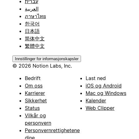
עברית
العربية
ภาษาไทย
한국어
日本語
简体中文
繁體中文
Innstillinger for informasjonskapsler
© 2026 Notion Labs, Inc.
Bedrift
Last ned
Om oss
iOS og Android
Karrierer
Mac og Windows
Sikkerhet
Kalender
Status
Web Clipper
Vilkår og
personvern
Personvernrettighetene
dine