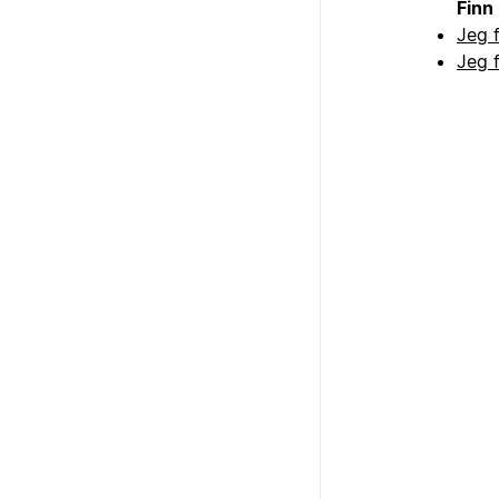
Finn
Jeg f
Jeg f