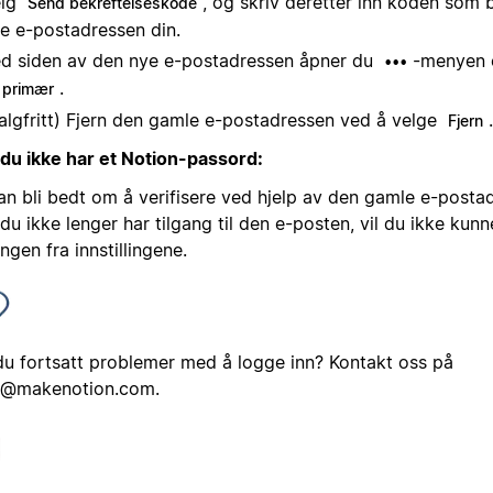
elg
, og skriv deretter inn koden som b
Send bekreftelseskode
e e-postadressen din.
d siden av den nye e-postadressen åpner du
-menyen 
•••
.
l primær
algfritt) Fjern den gamle e-postadressen ved å velge
.
Fjern
 du ikke har et Notion-passord:
an bli bedt om å verifisere ved hjelp av den gamle e-postad
du ikke lenger har tilgang til den e-posten, vil du ikke kunne
ngen fra innstillingene.
du fortsatt problemer med å logge inn? Kontakt oss på
@makenotion.com
.