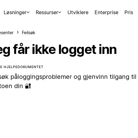
Løsninger
Ressurser
Utviklere
Enterprise
Pris
esenter
Feilsøk
g får ikke logget inn
TE HJELPEDOKUMENTET
søk påloggingsproblemer og gjenvinn tilgang til
toen din 🔐