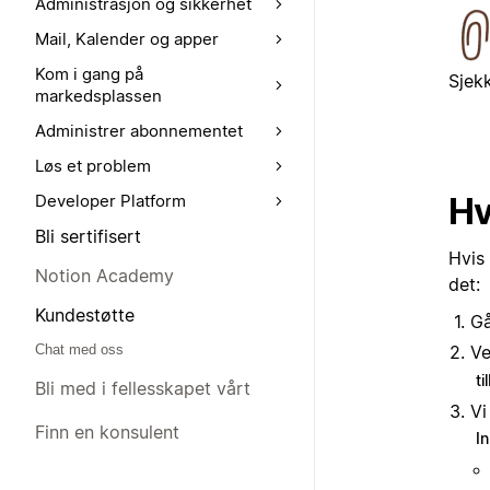
Administrasjon og sikkerhet
Mail, Kalender og apper
Kom i gang på
Sjek
markedsplassen
Administrer abonnementet
Løs et problem
Hv
Developer Platform
Bli sertifisert
Hvis 
Notion Academy
det:
Kundestøtte
Gå
Chat med oss
V
ti
Bli med i fellesskapet vårt
Vi
Finn en konsulent
In