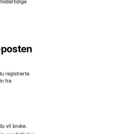
midlertidige
e-posten
du registrerte
n fra
u vil bruke.