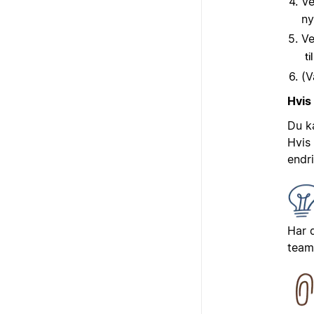
V
ny
Ve
ti
(V
Hvis
Du k
Hvis 
endri
Har 
team