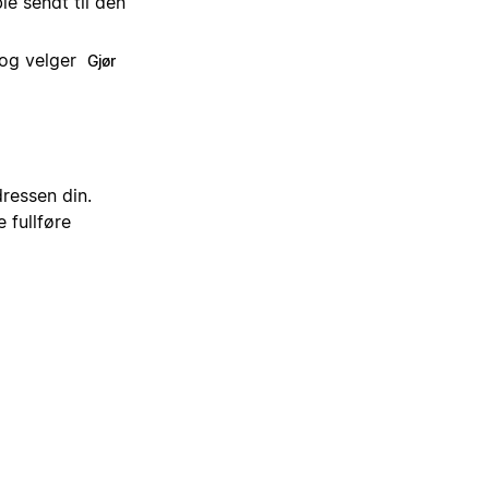
le sendt til den
og velger
Gjør
ressen din.
 fullføre