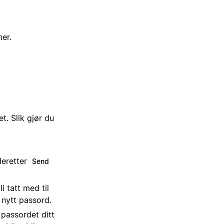
er.
t. Slik gjør du
deretter
Send
i tatt med til
 nytt passord.
 passordet ditt