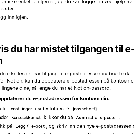
ganske enkelt bli fjernet, og du kan logge inn ved hjelp av 
koder.
gg inn igjen.
is du har mistet tilgangen til 
n
du ikke lenger har tilgang til e-postadressen du brukte da 
for Notion, kan du oppdatere e-postadressen på kontoen di
illingene dine, så lenge du har et Notion-passord.
 oppdaterer du e-postadressen for kontoen din:
 til
i sidestolpen →
.
Innstillinger
{navnet ditt}
nder
klikker du på
.
Kontosikkerhet
Administrer e-poster
ikk på
, og skriv inn den nye e-postadressen d
Legg til e-post