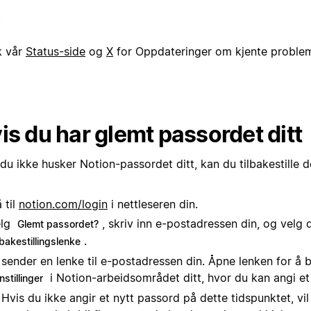
k vår
Status-side
og
X
for Oppdateringer om kjente problem
is du har glemt passordet ditt
du ikke husker Notion-passordet ditt, kan du tilbakestille de
 til
notion.com/login
i nettleseren din.
elg
, skriv inn e-postadressen din, og velg 
Glemt passordet?
.
lbakestillingslenke
 sender en lenke til e-postadressen din. Åpne lenken for å bl
i Notion-arbeidsområdet ditt, hvor du kan angi et
nstillinger
Hvis du ikke angir et nytt passord på dette tidspunktet, vil