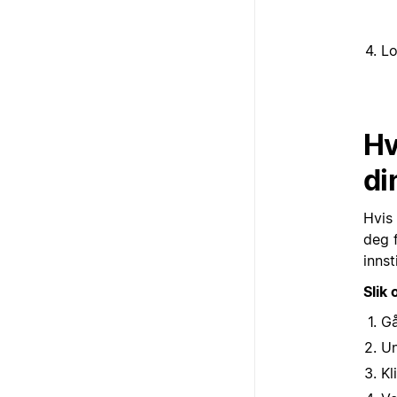
Lo
Hv
di
Hvis 
deg 
innst
Slik
Gå
U
Kl