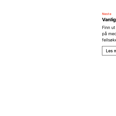
Neste
Vanlig
Finn ut
på med
feilsø
Les 