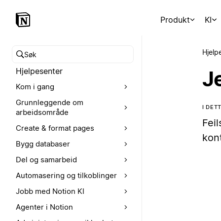
Produkt
KI
Hjelp
Søk i hjelpesenteret
Hjelpesenter
Je
Kom i gang
Grunnleggende om
I DET
arbeidsområde
Feil
Create & format pages
kon
Bygg databaser
Del og samarbeid
Automasering og tilkoblinger
Jobb med Notion KI
Agenter i Notion