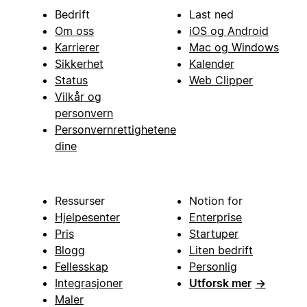
Bedrift
Last ned
Om oss
iOS og Android
Karrierer
Mac og Windows
Sikkerhet
Kalender
Status
Web Clipper
Vilkår og
personvern
Personvernrettighetene
dine
Ressurser
Notion for
Hjelpesenter
Enterprise
Pris
Startuper
Blogg
Liten bedrift
Fellesskap
Personlig
Integrasjoner
Utforsk mer
→
Maler