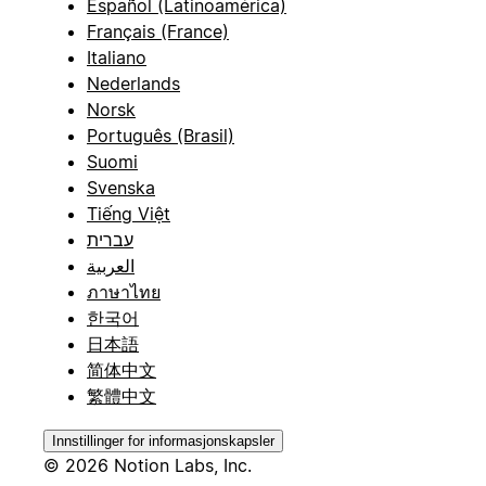
Español (Latinoamérica)
Français (France)
Italiano
Nederlands
Norsk
Português (Brasil)
Suomi
Svenska
Tiếng Việt
עברית
العربية
ภาษาไทย
한국어
日本語
简体中文
繁體中文
Innstillinger for informasjonskapsler
© 2026 Notion Labs, Inc.