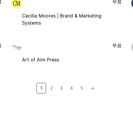
료
무료
Cecilia Moores | Brand & Marketing
Systems
료
무료
Art of Aim Press
1
2
3
4
5
→