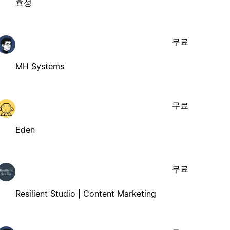
효성
무료
MH Systems
무료
Eden
무료
Resilient Studio | Content Marketing