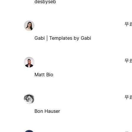
desbyseb
무
Gabi | Templates by Gabi
무
Matt Bio
무
Bon Hauser