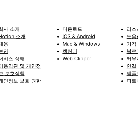
회사 소개
다운로드
리소
Notion 소개
iOS & Android
도움
채용
Mac & Windows
가격
보안
캘린더
블로
서비스 상태
Web Clipper
커뮤
이용약관 및 개인정
연결
보 보호정책
템플
개인정보 보호 권한
파트