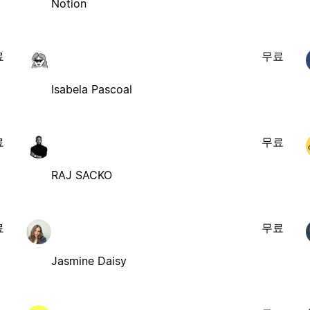
Notion
료
무료
Isabela Pascoal
료
무료
RAJ SACKO
료
무료
Jasmine Daisy