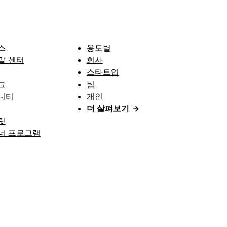
스
용도별
말 센터
회사
스타트업
그
팀
니티
개인
더 살펴보기
→
릿
너 프로그램