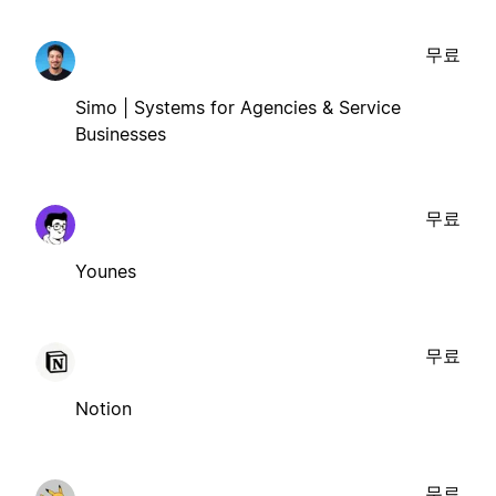
무료
Simo | Systems for Agencies & Service
Businesses
무료
Younes
무료
Notion
무료