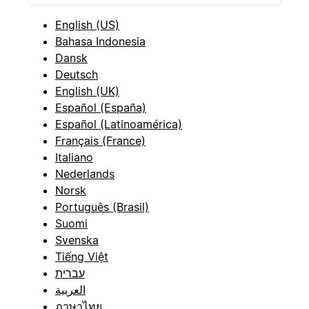
English (US)
Bahasa Indonesia
Dansk
Deutsch
English (UK)
Español (España)
Español (Latinoamérica)
Français (France)
Italiano
Nederlands
Norsk
Português (Brasil)
Suomi
Svenska
Tiếng Việt
עברית
العربية
ภาษาไทย