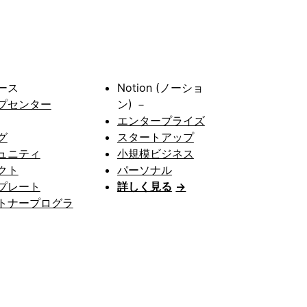
ース
Notion (ノーショ
プセンター
ン) －
エンタープライズ
グ
スタートアップ
ュニティ
小規模ビジネス
クト
パーソナル
プレート
詳しく見る
→
トナープログラ