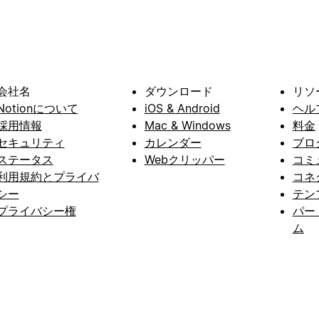
会社名
ダウンロード
リソ
Notionについて
iOS & Android
ヘル
採用情報
Mac & Windows
料金
セキュリティ
カレンダー
ブロ
ステータス
Webクリッパー
コミ
利用規約とプライバ
コネ
シー
テン
プライバシー権
パー
ム