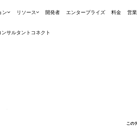
ョン
リソース
開発者
エンタープライズ
料金
営業
コンサルタント
コネクト
この