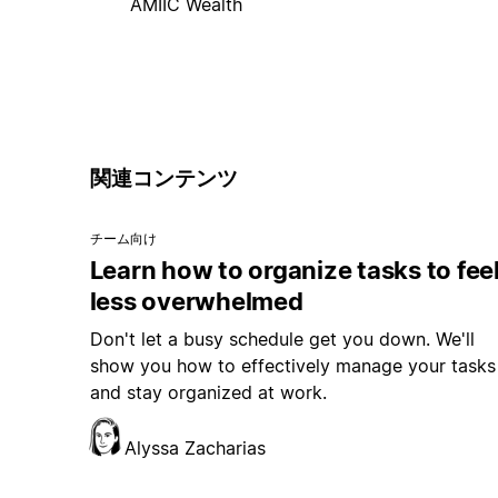
AMIIC Wealth
関連コンテンツ
チーム向け
Learn how to organize tasks to fee
less overwhelmed
Don't let a busy schedule get you down. We'll
show you how to effectively manage your tasks
and stay organized at work.
Alyssa Zacharias