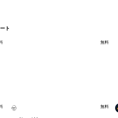
レート
料
無料
料
無料