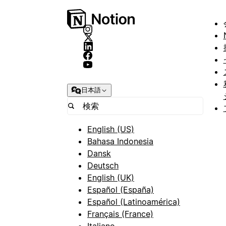
日本語
English (US)
Bahasa Indonesia
Dansk
Deutsch
English (UK)
Español (España)
Español (Latinoamérica)
Français (France)