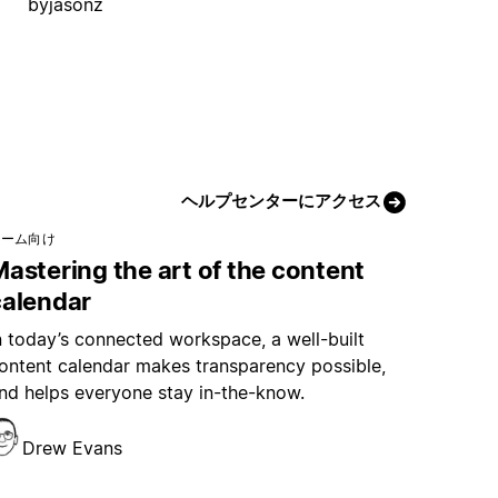
byjasonz
ヘルプセンターにアクセス
チーム向け
astering the art of the content
calendar
n today’s connected workspace, a well-built
ontent calendar makes transparency possible,
nd helps everyone stay in-the-know.
Drew Evans