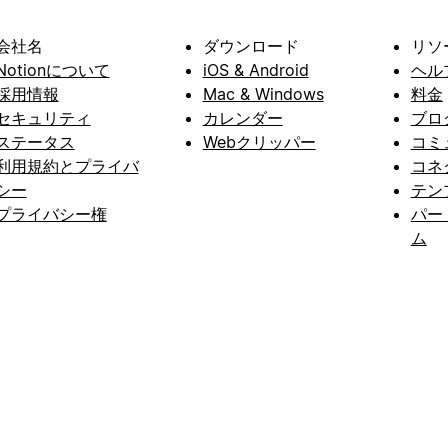
会社名
ダウンロード
リソ
Notionについて
iOS & Android
ヘル
採用情報
Mac & Windows
料金
セキュリティ
カレンダー
ブロ
ステータス
Webクリッパー
コミ
利用規約とプライバ
コネ
シー
テン
プライバシー権
パー
ム