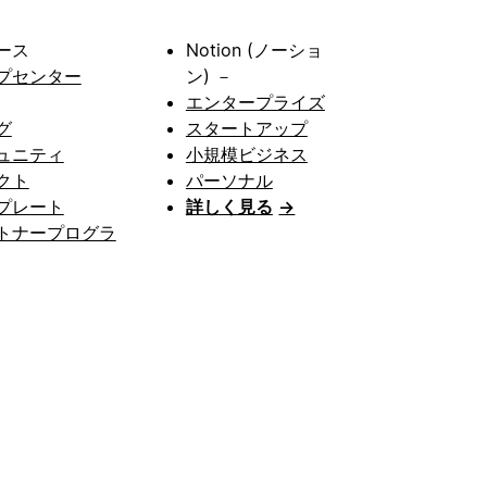
ース
Notion (ノーショ
プセンター
ン) －
エンタープライズ
グ
スタートアップ
ュニティ
小規模ビジネス
クト
パーソナル
プレート
詳しく見る
→
トナープログラ