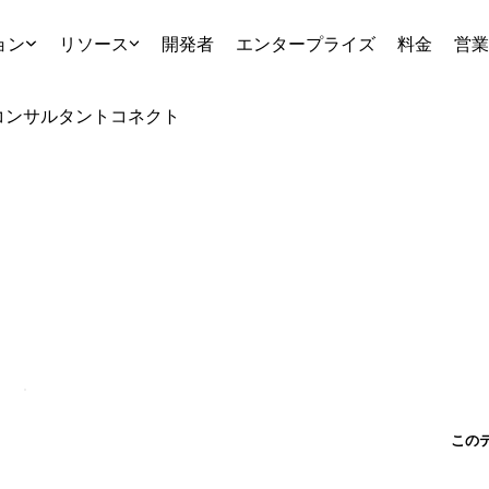
ョン
リソース
開発者
エンタープライズ
料金
営業
コンサルタント
コネクト
この