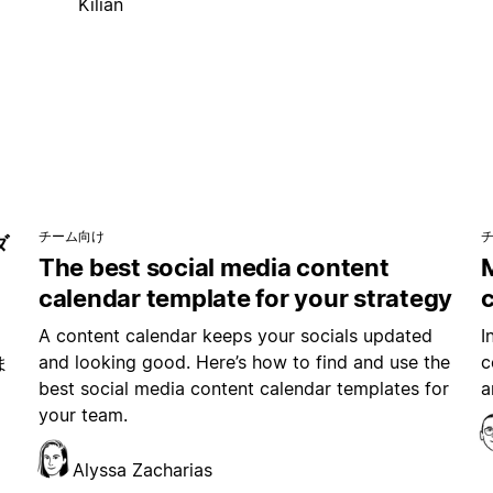
Kilian
チーム向け
ダ
The best social media content
M
calendar template for your strategy
、
A content calendar keeps your socials updated
I
ム
and looking good. Here’s how to find and use the
c
ま
best social media content calendar templates for
a
your team.
Alyssa Zacharias