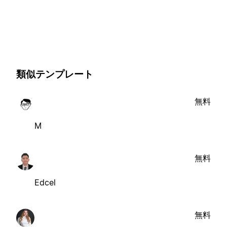
類似テンプレート
無料
M
無料
Edcel
無料