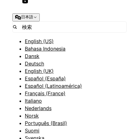
日本語
English (US)
Bahasa Indonesia
Dansk
Deutsch
English (UK)
Español (España)
Español (Latinoamérica)
Français (France)
Italiano
Nederlands
Norsk
Português (Brasil)
Suomi
Svenska