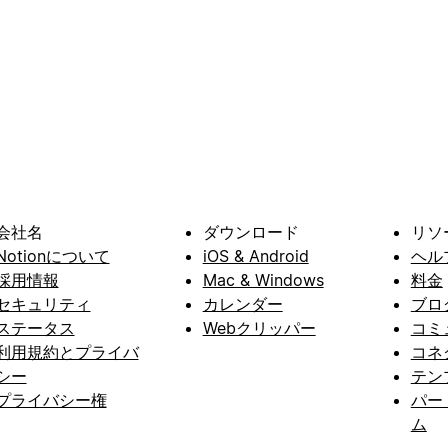
会社名
ダウンロード
リソ
Notionについて
iOS & Android
ヘル
採用情報
Mac & Windows
料金
セキュリティ
カレンダー
ブロ
ステータス
Webクリッパー
コミ
利用規約とプライバ
コネ
シー
テン
プライバシー権
パー
ム