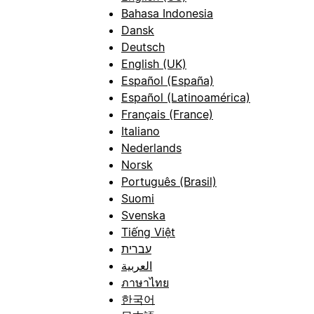
Bahasa Indonesia
Dansk
Deutsch
English (UK)
Español (España)
Español (Latinoamérica)
Français (France)
Italiano
Nederlands
Norsk
Português (Brasil)
Suomi
Svenska
Tiếng Việt
עברית
العربية
ภาษาไทย
한국어