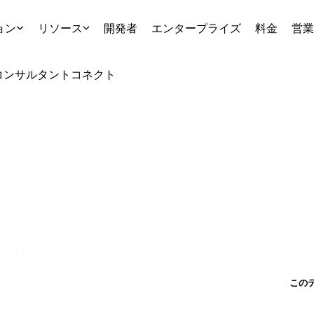
ョン
リソース
開発者
エンタープライズ
料金
営業
コンサルタント
コネクト
この