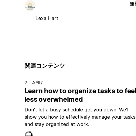
無
Lexa Hart
関連コンテンツ
チーム向け
Learn how to organize tasks to fee
less overwhelmed
Don't let a busy schedule get you down. We'll
show you how to effectively manage your tasks
and stay organized at work.