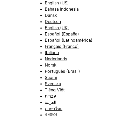
English (US)
Bahasa Indonesia
Dansk
Deutsch
English (UK)
Español (España)
Español (Latinoamérica)
Français (France)
Italiano
Nederlands
Norsk
Português (Brasil)
Suomi
Svenska
Tiếng Việt
עברית
العربية
ภาษาไทย
한국어