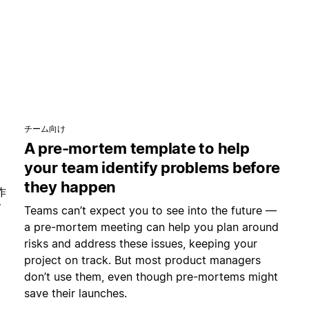
チーム向け
A pre-mortem template to help
your team identify problems before
ポ
they happen
作
グ
Teams can’t expect you to see into the future —
a pre-mortem meeting can help you plan around
risks and address these issues, keeping your
project on track. But most product managers
don’t use them, even though pre-mortems might
save their launches.