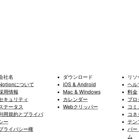
会社名
ダウンロード
リソ
Notionについて
iOS & Android
ヘル
採用情報
Mac & Windows
料金
セキュリティ
カレンダー
ブロ
ステータス
Webクリッパー
コミ
利用規約とプライバ
コネ
シー
テン
プライバシー権
パー
ム