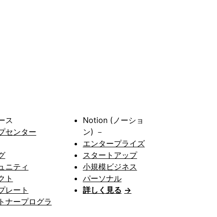
ース
Notion (ノーショ
プセンター
ン) －
エンタープライズ
グ
スタートアップ
ュニティ
小規模ビジネス
クト
パーソナル
プレート
詳しく見る
→
トナープログラ