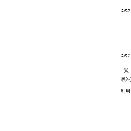
このク
このテ
最終
利用