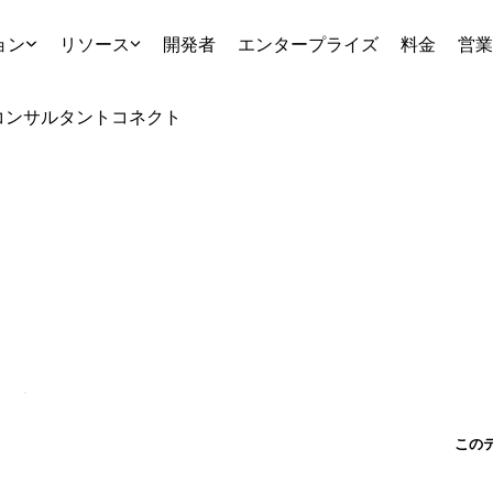
ョン
リソース
開発者
エンタープライズ
料金
営業
コンサルタント
コネクト
この