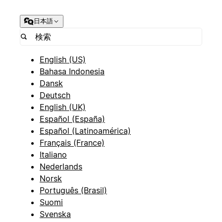
日本語
English (US)
Bahasa Indonesia
Dansk
Deutsch
English (UK)
Español (España)
Español (Latinoamérica)
Français (France)
Italiano
Nederlands
Norsk
Português (Brasil)
Suomi
Svenska