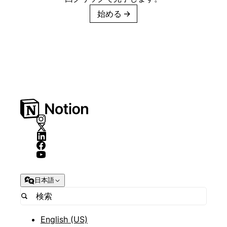
始める
→
日本語
English (US)