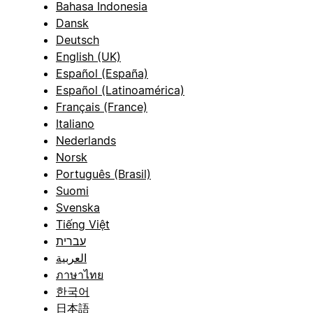
Bahasa Indonesia
Dansk
Deutsch
English (UK)
Español (España)
Español (Latinoamérica)
Français (France)
Italiano
Nederlands
Norsk
Português (Brasil)
Suomi
Svenska
Tiếng Việt
עברית
العربية
ภาษาไทย
한국어
日本語